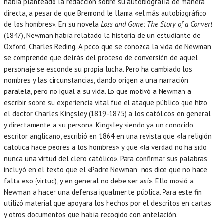
había planteado la redacción sobre su autobiografía de manera
directa, a pesar de que Bremond le llama «el más autobiográfico
de los hombres». En su novela
Loss and Gane: The Story of a Convert
(1847), Newman había relatado la historia de un estudiante de
Oxford, Charles Reding. A poco que se conozca la vida de Newman
se comprende que detrás del proceso de conversión de aquel
personaje se esconde su propia lucha. Pero ha cambiado los
nombres y las circunstancias, dando origen a una narración
paralela, pero no igual a su vida. Lo que motivó a Newman a
escribir sobre su experiencia vital fue el ataque público que hizo
el doctor Charles Kingsley (1819-1875) a los católicos en general
y directamente a su persona. Kingsley siendo ya un conocido
escritor anglicano, escribió en 1864 en una revista que «la religión
católica hace peores a los hombres» y que «la verdad no ha sido
nunca una virtud del clero católico». Para confirmar sus palabras
incluyó en el texto que el «Padre Newman nos dice que no hace
falta eso (virtud), y en general no debe ser así». Ello movió a
Newman a hacer una defensa igualmente pública. Para este fin
utilizó material que apoyara los hechos por él descritos en cartas
y otros documentos que había recogido con antelación.