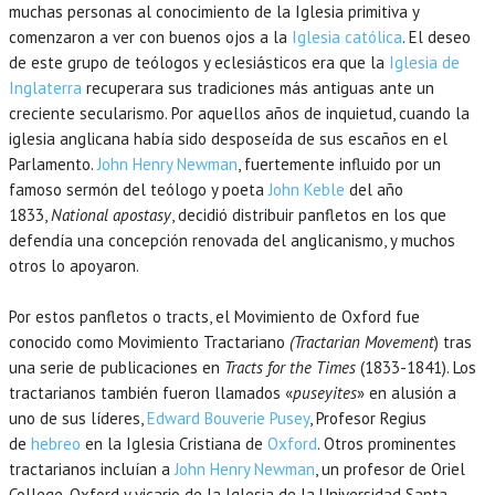
muchas personas al conocimiento de la Iglesia primitiva y
comenzaron a ver con buenos ojos a la
Iglesia católica
. El deseo
de este grupo de teólogos y eclesiásticos era que la
Iglesia de
Inglaterra
recuperara sus tradiciones más antiguas ante un
creciente secularismo. Por aquellos años de inquietud, cuando la
iglesia anglicana había sido desposeída de sus escaños en el
Parlamento.
John Henry Newman
, fuertemente influido por un
famoso sermón del teólogo y poeta
John Keble
del año
UCATION
1833,
National apostasy
, decidió distribuir panfletos en los que
defendía una concepción renovada del anglicanismo, y muchos
otros lo apoyaron.
Por estos panfletos o tracts, el Movimiento de Oxford fue
conocido como Movimiento Tractariano
(Tractarian Movement
) tras
una serie de publicaciones en
Tracts for the Times
(1833-1841). Los
tractarianos también fueron llamados «
puseyites
» en alusión a
uno de sus líderes,
Edward Bouverie Pusey
, Profesor Regius
de
hebreo
en la Iglesia Cristiana de
Oxford
. Otros prominentes
tractarianos incluían a
John Henry Newman
, un profesor de Oriel
College, Oxford y vicario de la Iglesia de la Universidad Santa