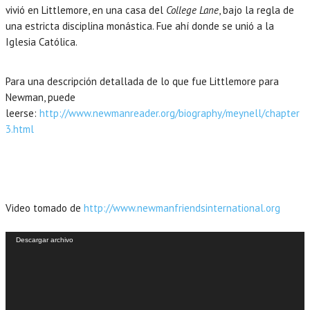
vivió en Littlemore, en una casa del
College Lane
, bajo la regla de
una estricta disciplina monástica. Fue ahí donde se unió a la
Iglesia Católica.
Para una descripción detallada de lo que fue Littlemore para
Newman, puede
leerse:
http://www.newmanreader.org/biography/meynell/chapter
3.html
Video tomado de
http://www.newmanfriendsinternational.org
Reproductor
Descargar archivo
de
vídeo