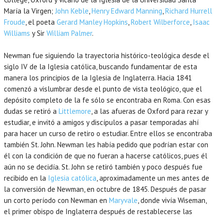
María la Virgen;
John Keble
,
Henry Edward Manning
,
Richard Hurrell
Froude
, el poeta
Gerard Manley Hopkins
,
Robert Wilberforce
,
Isaac
Williams
y Sir
William Palmer
.
Newman fue siguiendo la trayectoria histórico-teológica desde el
siglo IV de la Iglesia católica, buscando fundamentar de esta
manera los principios de la Iglesia de Inglaterra. Hacia 1841
comenzó a vislumbrar desde el punto de vista teológico, que el
depósito completo de la fe sólo se encontraba en Roma. Con esas
dudas se retiró a
Littlemore
, a las afueras de Oxford para rezar y
estudiar, e invitó a amigos y discípulos a pasar temporadas ahí
para hacer un curso de retiro o estudiar. Entre ellos se encontraba
también St. John. Newman les había pedido que podrían estar con
él con la condición de que no fueran a hacerse católicos, pues él
aún no se decidía. St. John se retiró también y poco después fue
recibido en la
Iglesia católica
, aproximadamente un mes antes de
la conversión de Newman, en octubre de 1845. Después de pasar
un corto período con Newman en
Maryvale
, donde vivía Wiseman,
el primer obispo de Inglaterra después de restablecerse las