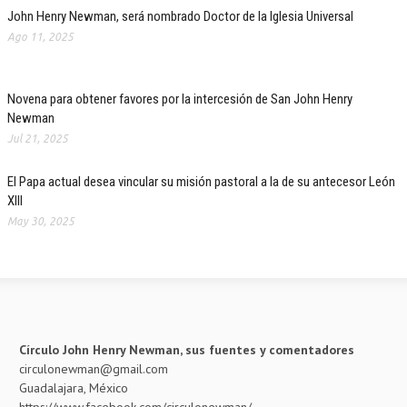
John Henry Newman, será nombrado Doctor de la Iglesia Universal
Ago 11, 2025
Novena para obtener favores por la intercesión de San John Henry
Newman
Jul 21, 2025
El Papa actual desea vincular su misión pastoral a la de su antecesor León
XIII
May 30, 2025
Círculo John Henry Newman, sus fuentes y comentadores
circulonewman@gmail.com
Guadalajara, México
https://www.facebook.com/circulonewman/