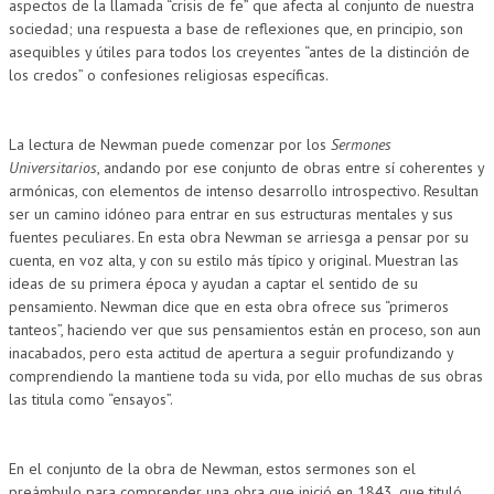
aspectos de la llamada “crisis de fe” que afecta al conjunto de nuestra
sociedad; una respuesta a base de reflexiones que, en principio, son
asequibles y útiles para todos los creyentes “antes de la distinción de
los credos” o confesiones religiosas específicas.
La lectura de Newman puede comenzar por los
Sermones
Universitarios
, andando por ese conjunto de obras entre sí coherentes y
armónicas, con elementos de intenso desarrollo introspectivo. Resultan
UCATION
ser un camino idóneo para entrar en sus estructuras mentales y sus
fuentes peculiares. En esta obra Newman se arriesga a pensar por su
cuenta, en voz alta, y con su estilo más típico y original. Muestran las
ideas de su primera época y ayudan a captar el sentido de su
pensamiento. Newman dice que en esta obra ofrece sus “primeros
tanteos”, haciendo ver que sus pensamientos están en proceso, son aun
inacabados, pero esta actitud de apertura a seguir profundizando y
comprendiendo la mantiene toda su vida, por ello muchas de sus obras
las titula como “ensayos”.
En el conjunto de la obra de Newman, estos sermones son el
preámbulo para comprender una obra que inició en 1843, que tituló