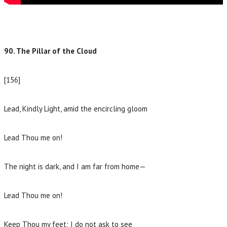
90. The Pillar of the Cloud
[156]
Lead, Kindly Light, amid the encircling gloom
Lead Thou me on!
The night is dark, and I am far from home—
Lead Thou me on!
Keep Thou my feet; I do not ask to see