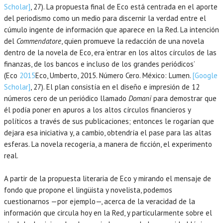
Scholar]
, 27). La propuesta final de Eco está centrada en el aporte
del periodismo como un medio para discernir la verdad entre el
cúmulo ingente de información que aparece en la Red. La intención
del
Commendatore
, quien promueve la redacción de una novela
dentro de la novela de Eco, era ‘entrar en los altos círculos de las
finanzas, de los bancos e incluso de los grandes periódicos’
(Eco
2015
Eco,
Umberto
,
2015
. Número Cero.
México
:
Lumen
.
[Google
Scholar]
, 27). El plan consistía en el diseño e impresión de 12
números cero de un periódico llamado
Domani
para demostrar que
él podía poner en apuros a los altos círculos financieros y
políticos a través de sus publicaciones; entonces le rogarían que
dejara esa iniciativa y, a cambio, obtendría el pase para las altas
esferas. La novela recogería, a manera de ficción, el experimento
real.
A partir de la propuesta literaria de Eco y mirando el mensaje de
fondo que propone el lingüista y novelista, podemos
cuestionarnos —por ejemplo—, acerca de la veracidad de la
información que circula hoy en la Red, y particularmente sobre el