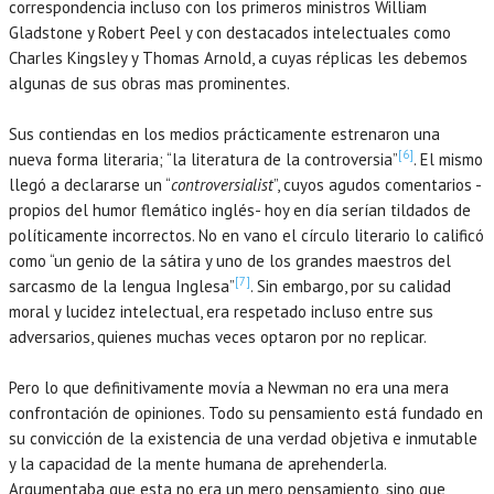
correspondencia incluso con los primeros ministros William
Gladstone y Robert Peel y con destacados intelectuales como
Charles Kingsley y Thomas Arnold, a cuyas réplicas les debemos
algunas de sus obras mas prominentes.
Sus contiendas en los medios prácticamente estrenaron una
[6]
nueva forma literaria; “la literatura de la controversia”
. El mismo
llegó a declararse un “
controversialist
”, cuyos agudos comentarios -
propios del humor flemático inglés- hoy en día serían tildados de
políticamente incorrectos. No en vano el círculo literario lo calificó
como “un genio de la sátira y uno de los grandes maestros del
[7]
sarcasmo de la lengua Inglesa”
. Sin embargo, por su calidad
moral y lucidez intelectual, era respetado incluso entre sus
adversarios, quienes muchas veces optaron por no replicar.
Pero lo que definitivamente movía a Newman no era una mera
confrontación de opiniones. Todo su pensamiento está fundado en
su convicción de la existencia de una verdad objetiva e inmutable
y la capacidad de la mente humana de aprehenderla.
Argumentaba que esta no era un mero pensamiento, sino que