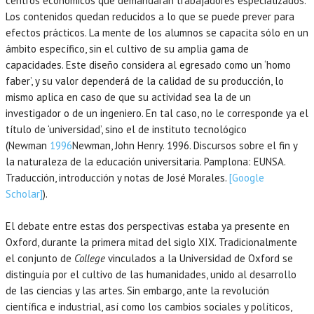
centros económicos que demandarán trabajadores especializados.
Los contenidos quedan reducidos a lo que se puede prever para
efectos prácticos. La mente de los alumnos se capacita sólo en un
ámbito específico, sin el cultivo de su amplia gama de
capacidades. Este diseño considera al egresado como un ‘homo
faber’, y su valor dependerá de la calidad de su producción, lo
mismo aplica en caso de que su actividad sea la de un
investigador o de un ingeniero. En tal caso, no le corresponde ya el
título de ‘universidad’, sino el de instituto tecnológico
(Newman
1996
Newman,
John Henry.
1996
. Discursos sobre el fin y
la naturaleza de la educación universitaria.
Pamplona
:
EUNSA
.
Traducción, introducción y notas de José Morales.
[Google
Scholar]
).
El debate entre estas dos perspectivas estaba ya presente en
Oxford, durante la primera mitad del siglo XIX. Tradicionalmente
el conjunto de
College
vinculados a la Universidad de Oxford se
distinguía por el cultivo de las humanidades, unido al desarrollo
de las ciencias y las artes. Sin embargo, ante la revolución
científica e industrial, así como los cambios sociales y políticos,