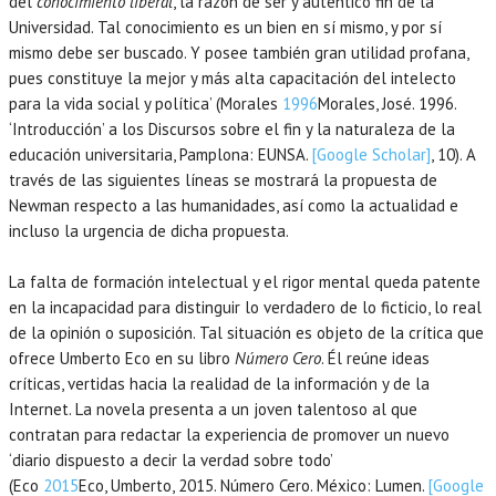
del
conocimiento liberal
, la razón de ser y auténtico fin de la
Universidad. Tal conocimiento es un bien en sí mismo, y por sí
mismo debe ser buscado. Y posee también gran utilidad profana,
pues constituye la mejor y más alta capacitación del intelecto
para la vida social y política’ (Morales
1996
Morales,
José.
1996
.
‘Introducción’ a los Discursos sobre el fin y la naturaleza de la
educación universitaria,
Pamplona
:
EUNSA
.
[Google Scholar]
, 10). A
través de las siguientes líneas se mostrará la propuesta de
Newman respecto a las humanidades, así como la actualidad e
incluso la urgencia de dicha propuesta.
La falta de formación intelectual y el rigor mental queda patente
en la incapacidad para distinguir lo verdadero de lo ficticio, lo real
de la opinión o suposición. Tal situación es objeto de la crítica que
ofrece Umberto Eco en su libro
Número Cero
. Él reúne ideas
críticas, vertidas hacia la realidad de la información y de la
Internet. La novela presenta a un joven talentoso al que
contratan para redactar la experiencia de promover un nuevo
‘diario dispuesto a decir la verdad sobre todo’
(Eco
2015
Eco,
Umberto
,
2015
. Número Cero.
México
:
Lumen
.
[Google