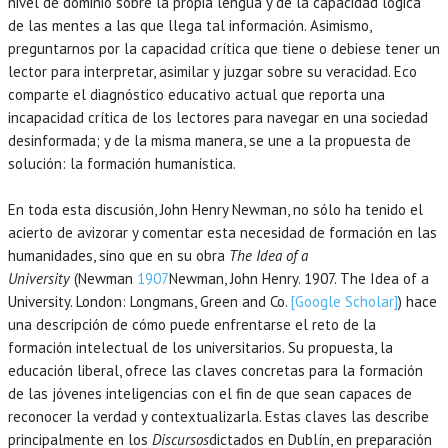
nivel de dominio sobre la propia lengua y de la capacidad lógica
de las mentes a las que llega tal información. Asimismo,
preguntarnos por la capacidad crítica que tiene o debiese tener un
lector para interpretar, asimilar y juzgar sobre su veracidad. Eco
comparte el diagnóstico educativo actual que reporta una
incapacidad crítica de los lectores para navegar en una sociedad
desinformada; y de la misma manera, se une a la propuesta de
solución: la formación humanística.
En toda esta discusión, John Henry Newman, no sólo ha tenido el
acierto de avizorar y comentar esta necesidad de formación en las
humanidades, sino que en su obra
The Idea of a
University
(Newman
1907
Newman,
John Henry.
1907
. The Idea of a
University.
London
:
Longmans, Green and Co
.
[Google Scholar]
) hace
una descripción de cómo puede enfrentarse el reto de la
formación intelectual de los universitarios. Su propuesta, la
educación liberal, ofrece las claves concretas para la formación
de las jóvenes inteligencias con el fin de que sean capaces de
reconocer la verdad y contextualizarla. Estas claves las describe
principalmente en los
Discursos
dictados en Dublín, en preparación