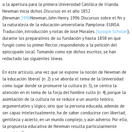
a la apertura para la primera Universidad Católica de Irlanda.
Newman inicia dichos
Discursos
en el año 1852
(Newman
1996
Newman,
John Henry.
1996
. Discursos sobre el fin y
la naturaleza de la educación universitaria.
Pamplona
:
EUNSA
.
Traducción, introducción y notas de José Morales.
[Google Scholar]
),
durante los preparativos de su fundación y hasta 1858 en que
fungió como su primer Rector, respondiendo a la petición del
episcopado local. Tomando como eje dichos escritos, se han
redactado las siguientes líneas.
En este artículo, una vez que se expone la noción de Newman de
la ‘educación liberal’ (n. 2) y se aborda el tema de la Universidad
como lugar donde se promueve la cultura (n. 3), se centra la
atención en el tema de la forja del hombre culto (n. 4), porque la
asimilación de la cultura no se reduce a un asunto teórico,
argumentativo y lógico, sino que la persona educada, además de
ser capaz intelectualmente, ha de saber conducirse con libertad,
gentileza y acierto, en un mundo complejo, y aún adverso. Por ello,
la propuesta educativa de Newman resulta particularmente