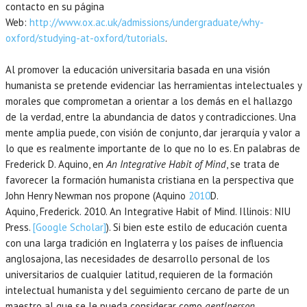
contacto en su página
Web:
http://www.ox.ac.uk/admissions/undergraduate/why-
oxford/studying-at-oxford/tutorials
.
Al promover la educación universitaria basada en una visión
humanista se pretende evidenciar las herramientas intelectuales y
morales que comprometan a orientar a los demás en el hallazgo
de la verdad, entre la abundancia de datos y contradicciones. Una
mente amplia puede, con visión de conjunto, dar jerarquía y valor a
lo que es realmente importante de lo que no lo es. En palabras de
Frederick D. Aquino, en
An Integrative Habit of Mind
, se trata de
favorecer la formación humanista cristiana en la perspectiva que
John Henry Newman nos propone (Aquino
2010
D.
Aquino,
Frederick.
2010
. An Integrative Habit of Mind.
Illinois
:
NIU
Press
.
[Google Scholar]
). Si bien este estilo de educación cuenta
con una larga tradición en Inglaterra y los países de influencia
anglosajona, las necesidades de desarrollo personal de los
universitarios de cualquier latitud, requieren de la formación
intelectual humanista y del seguimiento cercano de parte de un
maestro al que se le pueda considerar como
gentlperson
.