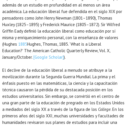
además de un estudio en profundidad en al menos un área
académica. La educación liberal fue defendida en el siglo XIX por
pensadores como John Henry Newman (1801–1890), Thomas
Huxley (1825–1895) y Frederick Maurice (1805–1872). Sir Wilfred
Griffin Eady definió la educación liberal como educación por sí
misma y enriquecimiento personal, con la enseñanza de valores
(Hughes
1885
Hughes,
Thomas
,
1885
.
‘What is a Liberal
Education?’
The American Catholic Quarterly Review, Vol. X,
January/October.
[Google Scholar]
).
El declive de la educación liberal a menudo se atribuye a la
movilización durante la Segunda Guerra Mundial. La prima y el
énfasis puesto en las matemáticas, la ciencia y la capacitación
técnica causaron la pérdida de su destacada posición en los
estudios universitarios. Sin embargo, se convirtió en el centro de
una gran parte de la educación de pregrado en los Estados Unidos
a mediados del siglo XX a través de la figura de los
College
. En los
primeros años del siglo XXI, muchas universidades y facultades de
humanidades revisaron sus planes de estudios para incluir una