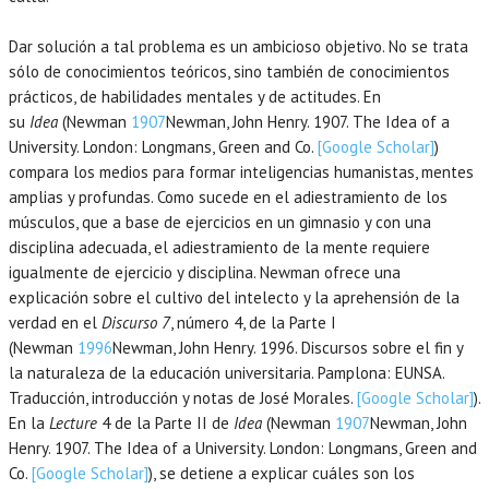
Dar solución a tal problema es un ambicioso objetivo. No se trata
sólo de conocimientos teóricos, sino también de conocimientos
prácticos, de habilidades mentales y de actitudes. En
su
Idea
(Newman
1907
Newman,
John Henry.
1907
. The Idea of a
University.
London
:
Longmans, Green and Co
.
[Google Scholar]
)
compara los medios para formar inteligencias humanistas, mentes
amplias y profundas. Como sucede en el adiestramiento de los
músculos, que a base de ejercicios en un gimnasio y con una
disciplina adecuada, el adiestramiento de la mente requiere
igualmente de ejercicio y disciplina. Newman ofrece una
explicación sobre el cultivo del intelecto y la aprehensión de la
verdad en el
Discurso 7
, número 4, de la Parte I
(Newman
1996
Newman,
John Henry.
1996
. Discursos sobre el fin y
la naturaleza de la educación universitaria.
Pamplona
:
EUNSA
.
Traducción, introducción y notas de José Morales.
[Google Scholar]
).
En la
Lecture
4 de la Parte II de
Idea
(Newman
1907
Newman,
John
Henry.
1907
. The Idea of a University.
London
:
Longmans, Green and
Co
.
[Google Scholar]
), se detiene a explicar cuáles son los