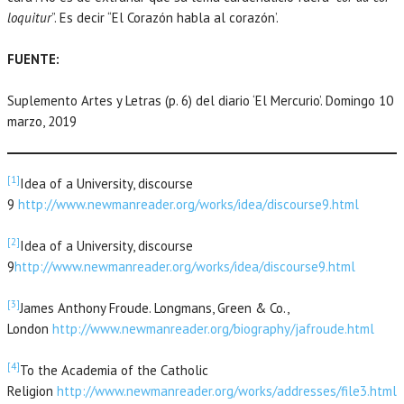
loquitur
”. Es decir “El Corazón habla al corazón’.
FUENTE:
Suplemento Artes y Letras (p. 6) del diario ‘El Mercurio’. Domingo 10
marzo, 2019
[1]
Idea of a University, discourse
9
http://www.newmanreader.org/works/idea/discourse9.html
[2]
Idea of a University, discourse
9
http://www.newmanreader.org/works/idea/discourse9.html
[3]
James Anthony Froude. Longmans, Green & Co.,
London
http://www.newmanreader.org/biography/jafroude.html
[4]
To the Academia of the Catholic
Religion
http://www.newmanreader.org/works/addresses/file3.html