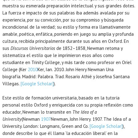
muestra su esmerada preparación intelectual y sus grandes dotes.
La fuerza e impacto de sus palabras iba además avalada por su
experiencia, por su convicción, por su compromiso y búsqueda
incondicional de la verdad; su estilo y forma era llamativamente
amable, poética, enfática, poniendo en juego su amplia y profunda
cultura, recibida principalmente durante sus años en Oxford. En
sus
Discursos Universitarios
de 1852–1858, Newman retoma y
sistematiza el estilo que le imprimieron esos años como
estudiante en Trinity College, y más tarde como profesor en Oriel
College (Ker
2010
Ker,
Ian.
2010
. John Henry Newman Una
biografía.
Madrid
:
Palabra. Trad. Rosario Athié y Josefina Santana
Villegas
.
[Google Scholar]
).
Este estilo de formación universitaria, basado en la tutoría
personal estilo Oxford y enriquecida con su propia reflexión como
educador, Newman lo transmite en
The Idea of a
University
(Newman
1907
Newman,
John Henry.
1907
. The Idea of a
University.
London
:
Longmans, Green and Co
.
[Google Scholar]
),
donde describe lo que él llama ‘la educación liberal’ en la