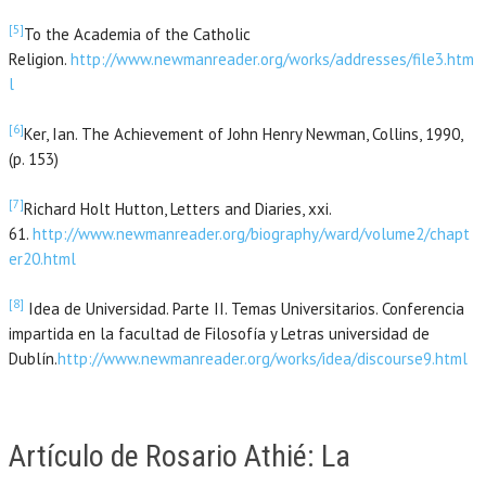
[5]
To the Academia of the Catholic
Religion.
http://www.newmanreader.org/works/addresses/file3.htm
l
[6]
Ker, Ian. The Achievement of John Henry Newman, Collins, 1990,
(p. 153)
[7]
Richard Holt Hutton, Letters and Diaries, xxi.
61.
http://www.newmanreader.org/biography/ward/volume2/chapt
er20.html
[8]
Idea de Universidad. Parte II. Temas Universitarios. Conferencia
impartida en la facultad de Filosofía y Letras universidad de
Dublín.
http://www.newmanreader.org/works/idea/discourse9.html
Artículo de Rosario Athié: La