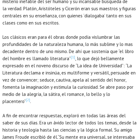
misterio inefable del ser humano y su incansable búsqueda de
la verdad. Platón, Aristóteles y Cicerón eran sus maestros y figuras
centrales en su enseñanza, con quienes ‘dialogaba’ tanto en sus
clases como en sus escritos.
Los clásicos eran para él obras donde podía vislumbrar las
profundidades de la naturaleza humana, lo más sublime y lo mas
decadente dentro de uno mismo. De ahí que sostenía que “el libro
[1]
del hombre es llamado literatura”
, lo que dejó bellamente
expresado en el noveno discurso de “La idea de Universidad”: “La
Literatura declama e insinúa, es multiforme y versátil, persuade en
vez de convencer; seduce, cautiva, apela al sentido del honor,
fomenta la imaginación y estimula la curiosidad. Se abre paso por
medio de la alegría, la sátira, el romance, lo bello y lo
[2]
placentero”
.
A fin de encontrar respuestas, exploró en todas las áreas del
saber de sus días. Era un ávido lector de todos los temas, desde la
historia y teología hasta las ciencias y la lógica formal. Su amigo
James Froude escribió de él,“Su mente era universal, se interesaba