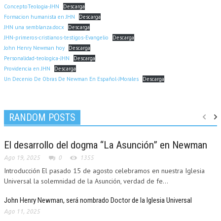
ConceptoTeologia-JHN
Descarga
Formacion humanista en JHN
Descarga
JHN una semblanza.docx
Descarga
JHN-primeros-cristianos-testigos-Evangelio
Descarga
John Henry Newman hoy
Descarga
Personalidad-teologica-JHN
Descarga
Providencia en JHN
Descarga
Un Decenio De Obras De Newman En Español-JMorales
Descarga
RANDOM POSTS
El desarrollo del dogma “La Asunción” en Newman
Ago 19, 2025
0
1355
Introducción El pasado 15 de agosto celebramos en nuestra Iglesia
Universal la solemnidad de la Asunción, verdad de fe...
John Henry Newman, será nombrado Doctor de la Iglesia Universal
Ago 11, 2025