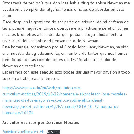
Otros tesis de teología que don José había dirigido sobre Newman me
ayudaron a comprender algunos temas difíciles de abordar en este
autor.
Tuvo después la gentileza de ser parte del tribunal de mi defensa de
tesis, pues en aquel entonces, don José era prácticamente el único, en
muchos kilómetros a la redonda, que podía dialogar fluidamente a
nivel a académico sobre el pensamiento de Newman.
Este homenaje, organizado por el Circulo John Henry Newman, ha sido
UCATION
una muestra de agradecimiento, en nombre de tantos que nos hemos
beneficiado de las contribuciones del Dr. Morales al estudio de
Newman en castellano.
Esperamos con este sencillo acto poder dar una mayor difusión a todo
su prolijo trabajo a académico.»
https://www.unav.edu/en/web/instituto-core-
curriculum/noticias/2019/10/22/homenaje-al-profesor-jose-morales-
marin-uno-de-los-mayores-expertos-sobre-el-cardenal-
newman/-/asset_publisher/4y7E/content/2019_10_22_noticia_icc-
homenaje/10174
Artículos escritos por Don José Morales
Experiencia-religiosa en JHN
Descarga