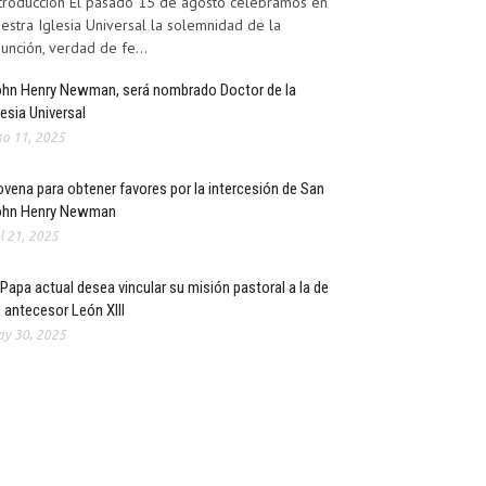
troducción El pasado 15 de agosto celebramos en
estra Iglesia Universal la solemnidad de la
unción, verdad de fe...
hn Henry Newman, será nombrado Doctor de la
lesia Universal
o 11, 2025
vena para obtener favores por la intercesión de San
ohn Henry Newman
l 21, 2025
 Papa actual desea vincular su misión pastoral a la de
 antecesor León XIII
y 30, 2025