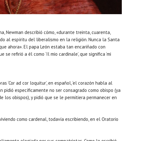
ma, Newman describió cómo, «durante treinta, cuarenta,
o al espíritu del liberalismo en la religión. Nunca la Santa
que ahora». El papa León estaba tan encariñado con
e refirió a él como ‘Il mio cardinale’, que significa ‘mi
 ‘Cor ad cor loquitur’, en español, ‘el corazón habla al
n pidió específicamente no ser consagrado como obispo (ya
de los obispos), y pidió que se le permitiera permanecer en
iviendo como cardenal, todavía escribiendo, en el Oratorio
iamente elogiada por sus compatriotas. Como le escribió