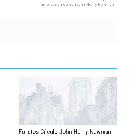
intercesión de San John Henry Newman
Folletos Círculo John Henry Newman