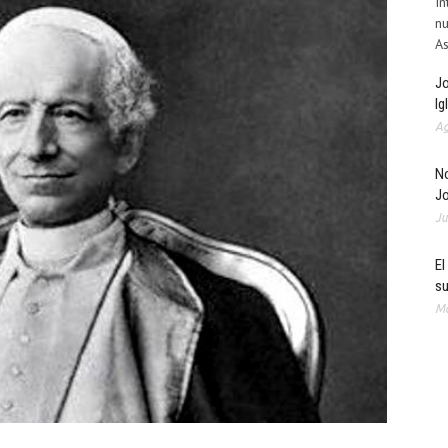
In
nu
As
Jo
Ig
Ag
No
J
Ju
El
su
Ma