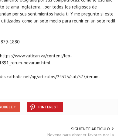
o te ama Inglaterra… por todos los religiosos de
andan por sus sentimientos hacia ti. Y me pregunto si este
 utilizados, como un solo medio para reunir en un solo redil
1879-1880
https://www.vatican.va/content/leo-
051891_rerum-novarum.html
/es.catholic.net/op/articulos/24323/cat/577/rerum-
GOOGLE +
PINTEREST
SIGUIENTE ARTÍCULO
Novena para obtener favores por la