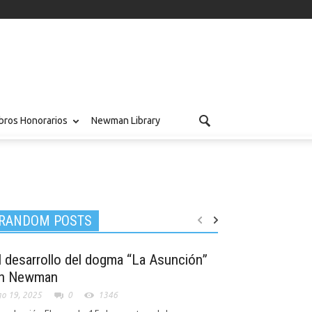
ros Honorarios
Newman Library
RANDOM POSTS
l desarrollo del dogma “La Asunción”
n Newman
o 19, 2025
0
1346