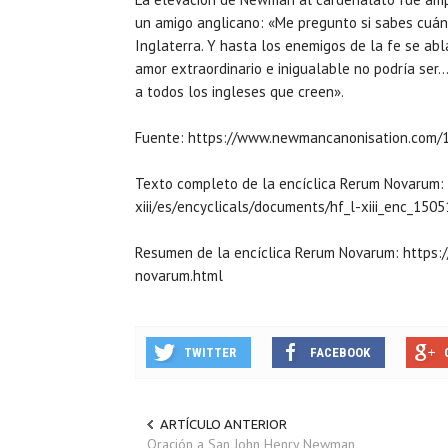
un amigo anglicano: «Me pregunto si sabes cuánt
Inglaterra. Y hasta los enemigos de la fe se abl
amor extraordinario e inigualable no podría ser…
a todos los ingleses que creen».
Fuente: https://www.newmancanonisation.com/
Texto completo de la encíclica Rerum Novarum: 
xiii/es/encyclicals/documents/hf_l-xiii_enc_15
Resumen de la encíclica Rerum Novarum: https:/
novarum.html
TWITTER
FACEBOOK
ARTÍCULO ANTERIOR
Oración a San John Henry Newman