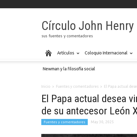
Círculo John Henr
sus fuentes y comentadores
Artículos
Coloquio Internacional
Newman y la filosofía social
Inicio
Fuentes y comentadores
El Papa actual desea
El Papa actual desea vi
de su antecesor León X
Fuentes y comentadores
May 30, 2025