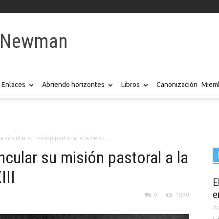
y Newman
Enlaces
Abriendo horizontes
Libros
Canonización
Miemb
 vincular su misión pastoral a la de su...
ncular su misión pastoral a la
III
E
e
0
1830
Ag