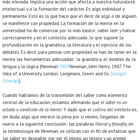
más elevada. Implica una acción que afecta a nuestra naturaleza
intelectual y a la formación del carácter. Es algo individual y
permanente. Esto es lo que hace que el decir de algo o de alguien
se manifieste con propiedad. La formación de la mente en la
universidad ha de comenzar por lo más básico: saber leer y hablar
correctamente y en el contexto adecuado, lo que supone la
profundización en la gramática, la literatura y el ejercicio de los
debates. Es decir, para pensar con propiedad se han de tener en la
mente las herramientas adecuadas: la gramática, el dominio de la
lengua y la lógica (Newman
1907
Newman,
John Henry.
1907
. The
Idea of a University.
London
:
Longmans, Green and Co
.
[Google
Scholar]
).
Cuando hablamos de la transmisión del saber como elemento
central de la educación, estamos afirmando que
el saber es un
estado o condición de la mente
. Y dado que el
cultivo del intelecto
es,
sin duda, algo que merece la pena por sí mismo, llegamos de
nuevo a la siguiente conclusión: las palabras
liberal
y
filosofía
, en
la terminología de Newman, se utilizan con el fin de enfatizar que
‘un saber es deseable, por ser él mismo un tesoro y un premio