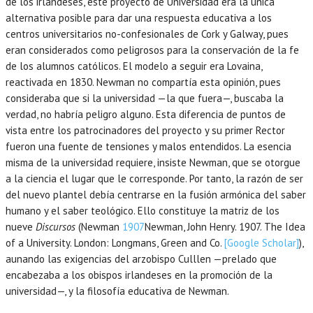
de los irlandeses, este proyecto de Universidad era la única
alternativa posible para dar una respuesta educativa a los
centros universitarios no-confesionales de Cork y Galway, pues
eran considerados como peligrosos para la conservación de la fe
de los alumnos católicos. El modelo a seguir era Lovaina,
reactivada en 1830. Newman no compartía esta opinión, pues
consideraba que si la universidad —la que fuera—, buscaba la
verdad, no habría peligro alguno. Esta diferencia de puntos de
vista entre los patrocinadores del proyecto y su primer Rector
fueron una fuente de tensiones y malos entendidos. La esencia
misma de la universidad requiere, insiste Newman, que se otorgue
a la ciencia el lugar que le corresponde. Por tanto, la razón de ser
del nuevo plantel debía centrarse en la fusión armónica del saber
humano y el saber teológico. Ello constituye la matriz de los
nueve
Discursos
(Newman
1907
Newman,
John Henry.
1907
. The Idea
of a University.
London
:
Longmans, Green and Co
.
[Google Scholar]
),
aunando las exigencias del arzobispo Culllen —prelado que
encabezaba a los obispos irlandeses en la promoción de la
universidad—, y la filosofía educativa de Newman.