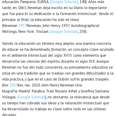
educación.
Pampona
:
EUNSA
.
[Google Scholar]
, 140). Años más
tarde, en 1863, Newman deja escrito en su Diario lo importante
que fue para él su dedicación a la formación intelectual: ‘desde el
principio al final, la educación ha sido mi línea’
(Newman
1957
Newman,
John Henry.
1957
. Autobiographical
Writtings.
New York
:
Tristam
.
[Google Scholar]
, 259).
Siendo la educación un término muy amplio, una manera concreta
de educar se ha denominado
formación
, un concepto clave acuñado
en el ambiente intelectual del siglo XVIII como elemento que
desarrolla las ciencias del espíritu durante el siglo XIX. Aunque
Newman no fue del todo consciente, su pensamiento educativo se
sitúa en una tradición que se tradujo con grandes dificultades a la
vida práctica, y que en el caso de Dublín sufrió grandes traspiés
(Ker
2010
Ker,
Ian.
2010
. John Henry Newman Una
biografía.
Madrid
:
Palabra. Trad. Rosario Athié y Josefina Santana
Villegas
.
[Google Scholar]
), no obstante, la relevancia que desde
su tiempo han cobrado sus ideas y la valoración intelectual que
ha desarrollado su trabajo es clave sobre todo en las últimas
décadas.