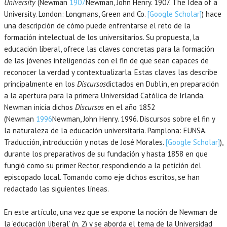
University
(Newman
1907
Newman,
John Henry.
1907
. The Idea of a
University.
London
:
Longmans, Green and Co
.
[Google Scholar]
) hace
una descripción de cómo puede enfrentarse el reto de la
formación intelectual de los universitarios. Su propuesta, la
educación liberal, ofrece las claves concretas para la formación
de las jóvenes inteligencias con el fin de que sean capaces de
reconocer la verdad y contextualizarla. Estas claves las describe
principalmente en los
Discursos
dictados en Dublín, en preparación
a la apertura para la primera Universidad Católica de Irlanda.
Newman inicia dichos
Discursos
en el año 1852
(Newman
1996
Newman,
John Henry.
1996
. Discursos sobre el fin y
la naturaleza de la educación universitaria.
Pamplona
:
EUNSA
.
Traducción, introducción y notas de José Morales.
[Google Scholar]
),
durante los preparativos de su fundación y hasta 1858 en que
fungió como su primer Rector, respondiendo a la petición del
episcopado local. Tomando como eje dichos escritos, se han
redactado las siguientes líneas.
En este artículo, una vez que se expone la noción de Newman de
la ‘educación liberal’ (n. 2) y se aborda el tema de la Universidad