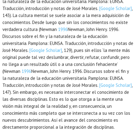
la naturaleza de la educación universitaria.
Pamplona
:
EUNSA
.
Traducción, introducción y notas de José Morales.
[Google Scholar]
,
143). La cultura mental se suele asociar a la mera adquisición de
conocimientos. Desde luego que sin los conocimientos no existe
verdadera cultura (Newman
1996
Newman,
John Henry.
1996
.
Discursos sobre el fin y la naturaleza de la educación
universitaria.
Pamplona
:
EUNSA
. Traducción, introducción y notas de
José Morales.
[Google Scholar]
, 129), pues sin ellos ‘la mente más
original puede tal vez deslumbrar, divertir, refutar, confundir, pero
no llega a un resultado útil o a una conclusión fehaciente’
(Newman
1996
Newman,
John Henry.
1996
. Discursos sobre el fin y
la naturaleza de la educación universitaria.
Pamplona
:
EUNSA
.
Traducción, introducción y notas de José Morales.
[Google Scholar]
,
147). Sin embargo, es necesario interconectar el conocimiento de
las diversas disciplinas. Esto es lo que otorga a la mente una
visión más integral de la realidad y, en consecuencia, un
conocimiento más completo que se interconecta a su vez con los
nuevos descubrimientos. Así el avance del conocimiento es
directamente proporcional a la integración de disciplinas.