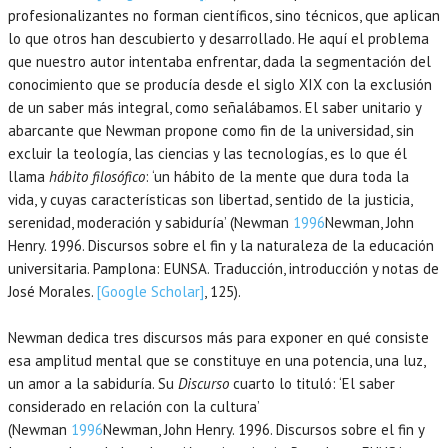
profesionalizantes no forman científicos, sino técnicos, que aplican
lo que otros han descubierto y desarrollado. He aquí el problema
que nuestro autor intentaba enfrentar, dada la segmentación del
conocimiento que se producía desde el siglo XIX con la exclusión
de un saber más integral, como señalábamos. El saber unitario y
abarcante que Newman propone como fin de la universidad, sin
excluir la teología, las ciencias y las tecnologías, es lo que él
llama
hábito filosófico
: ‘un hábito de la mente que dura toda la
vida, y cuyas características son libertad, sentido de la justicia,
serenidad, moderación y sabiduría’ (Newman
1996
Newman,
John
Henry.
1996
. Discursos sobre el fin y la naturaleza de la educación
universitaria.
Pamplona
:
EUNSA
. Traducción, introducción y notas de
José Morales.
[Google Scholar]
, 125).
Newman dedica tres discursos más para exponer en qué consiste
esa amplitud mental que se constituye en una potencia, una luz,
un amor a la sabiduría. Su
Discurso
cuarto lo tituló: ‘El saber
considerado en relación con la cultura’
(Newman
1996
Newman,
John Henry.
1996
. Discursos sobre el fin y