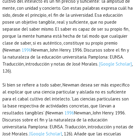
cultivo del intelecto es un fin preciso y suficiente: la amplitud de
mente, con unidad y concierto. Con estas palabras expresa cuál ha
sido, desde el principio, el fin de la universidad. Esa educación
posee un objetivo tangible, real y suficiente, que no puede
separase del saber mismo. El saber es capaz de ser su propio fin,
porque la mente humana está hecha de tal modo que cualquier
clase de saber, si es auténtico, constituye su propio premio
(Newman
1996
Newman,
John Henry.
1996
. Discursos sobre el fin y
la naturaleza de la educación universitaria.
Pamplona
:
EUNSA
.
Traducción, introducción y notas de José Morales.
[Google Scholar]
,
126).
Si bien se refiere a todo saber, Newman desea ser más específico
al explicar que una ciencia particular y aislada no es suficiente
para el cabal cultivo del intelecto. ‘Las ciencias particulares son
la base respectiva de actividades concretas, que llevan a
resultados tangibles’ (Newman
1996
Newman,
John Henry.
1996
.
Discursos sobre el fin y la naturaleza de la educación
universitaria.
Pamplona
:
EUNSA
. Traducción, introducción y notas de
José Morales.
[Google Scholar]
, 126). Añade que las escuelas