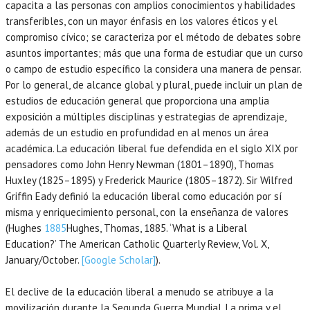
capacita a las personas con amplios conocimientos y habilidades
transferibles, con un mayor énfasis en los valores éticos y el
compromiso cívico; se caracteriza por el método de debates sobre
asuntos importantes; más que una forma de estudiar que un curso
o campo de estudio específico la considera una manera de pensar.
Por lo general, de alcance global y plural, puede incluir un plan de
estudios de educación general que proporciona una amplia
exposición a múltiples disciplinas y estrategias de aprendizaje,
además de un estudio en profundidad en al menos un área
académica. La educación liberal fue defendida en el siglo XIX por
pensadores como John Henry Newman (1801–1890), Thomas
Huxley (1825–1895) y Frederick Maurice (1805–1872). Sir Wilfred
Griffin Eady definió la educación liberal como educación por sí
misma y enriquecimiento personal, con la enseñanza de valores
(Hughes
1885
Hughes,
Thomas
,
1885
.
‘What is a Liberal
Education?’
The American Catholic Quarterly Review, Vol. X,
January/October.
[Google Scholar]
).
El declive de la educación liberal a menudo se atribuye a la
movilización durante la Segunda Guerra Mundial. La prima y el