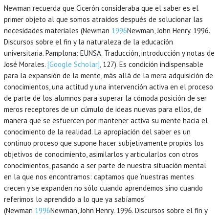
Newman recuerda que Cicerón consideraba que el saber es el
primer objeto al que somos atraídos después de solucionar las
necesidades materiales (Newman
1996
Newman,
John Henry.
1996
.
Discursos sobre el fin y la naturaleza de la educación
universitaria.
Pamplona
:
EUNSA
. Traducción, introducción y notas de
José Morales.
[Google Scholar]
, 127). Es condición indispensable
para la expansión de la mente, más allá de la mera adquisición de
conocimientos, una actitud y una intervención activa en el proceso
de parte de los alumnos para superar la cómoda posición de ser
meros receptores de un cúmulo de ideas nuevas para ellos, de
manera que se esfuercen por mantener activa su mente hacia el
conocimiento de la realidad. La apropiación del saber es un
continuo proceso que supone hacer subjetivamente propios los
objetivos de conocimiento, asimilarlos y articularlos con otros
conocimientos, pasando a ser parte de nuestra situación mental
en la que nos encontramos: captamos que ‘nuestras mentes
crecen y se expanden no sólo cuando aprendemos sino cuando
referimos lo aprendido a lo que ya sabíamos’
(Newman
1996
Newman,
John Henry.
1996
. Discursos sobre el fin y