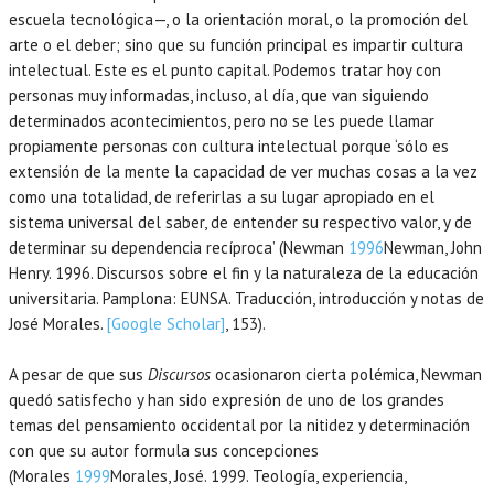
escuela tecnológica—, o la orientación moral, o la promoción del
arte o el deber; sino que su función principal es impartir cultura
intelectual. Este es el punto capital. Podemos tratar hoy con
personas muy informadas, incluso, al día, que van siguiendo
determinados acontecimientos, pero no se les puede llamar
propiamente personas con cultura intelectual porque ‘sólo es
extensión de la mente la capacidad de ver muchas cosas a la vez
como una totalidad, de referirlas a su lugar apropiado en el
sistema universal del saber, de entender su respectivo valor, y de
determinar su dependencia recíproca’ (Newman
1996
Newman,
John
Henry.
1996
. Discursos sobre el fin y la naturaleza de la educación
universitaria.
Pamplona
:
EUNSA
. Traducción, introducción y notas de
José Morales.
[Google Scholar]
, 153).
A pesar de que sus
Discursos
ocasionaron cierta polémica, Newman
quedó satisfecho y han sido expresión de uno de los grandes
temas del pensamiento occidental por la nitidez y determinación
con que su autor formula sus concepciones
(Morales
1999
Morales,
José.
1999
. Teología, experiencia,