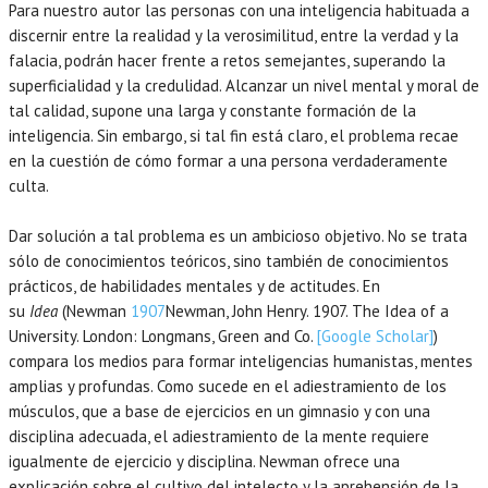
Para nuestro autor las personas con una inteligencia habituada a
discernir entre la realidad y la verosimilitud, entre la verdad y la
falacia, podrán hacer frente a retos semejantes, superando la
superficialidad y la credulidad. Alcanzar un nivel mental y moral de
tal calidad, supone una larga y constante formación de la
inteligencia. Sin embargo, si tal fin está claro, el problema recae
en la cuestión de cómo formar a una persona verdaderamente
culta.
Dar solución a tal problema es un ambicioso objetivo. No se trata
sólo de conocimientos teóricos, sino también de conocimientos
prácticos, de habilidades mentales y de actitudes. En
su
Idea
(Newman
1907
Newman,
John Henry.
1907
. The Idea of a
University.
London
:
Longmans, Green and Co
.
[Google Scholar]
)
compara los medios para formar inteligencias humanistas, mentes
amplias y profundas. Como sucede en el adiestramiento de los
músculos, que a base de ejercicios en un gimnasio y con una
disciplina adecuada, el adiestramiento de la mente requiere
igualmente de ejercicio y disciplina. Newman ofrece una
explicación sobre el cultivo del intelecto y la aprehensión de la