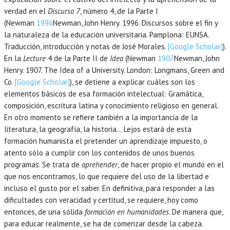
verdad en el
Discurso 7
, número 4, de la Parte I
(Newman
1996
Newman,
John Henry.
1996
. Discursos sobre el fin y
la naturaleza de la educación universitaria.
Pamplona
:
EUNSA
.
Traducción, introducción y notas de José Morales.
[Google Scholar]
).
En la
Lecture
4 de la Parte II de
Idea
(Newman
1907
Newman,
John
Henry.
1907
. The Idea of a University.
London
:
Longmans, Green and
Co
.
[Google Scholar]
), se detiene a explicar cuáles son los
elementos básicos de esa formación intelectual: Gramática,
composición, escritura latina y conocimiento religioso en general.
En otro momento se refiere también a la importancia de la
literatura, la geografía, la historia… Lejos estará de esta
formación humanista el pretender un aprendizaje impuesto, o
atento sólo a cumplir con los contenidos de unos buenos
programas. Se trata de
aprehender
, de hacer propio el mundo en el
que nos encontramos, lo que requiere del uso de la libertad e
incluso el gusto por el saber. En definitiva, para responder a las
dificultades con veracidad y certitud, se requiere, hoy como
entonces, de una sólida
formación en humanidades
. De manera que,
para educar realmente, se ha de comenzar desde la cabeza.