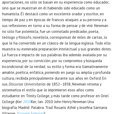
aportaciones, no sólo se basan en su experiencia como educador,
sino que se muestran en él habiendo sido educado como un
humanista. Él destacó como un excelente orador y escritor, en
tiempo de paz y en épocas de francos ataques a su persona y a
sus reflexiones en torno a su forma de pensar y de vivir. Newman
no sólo fue polemista, fue un connotado predicador, poeta,
teólogo y filósofo, novelista, corresponsal de miles de cartas, lo
que le ha convertido en un clásico de la lengua inglesa. Todo ello
muestra su esmerada preparación intelectual y sus grandes dotes.
La fuerza e impacto de sus palabras iba además avalada por su
experiencia, por su convicción, por su compromiso y búsqueda
incondicional de la verdad; su estilo y forma era llamativamente
amable, poética, enfática, poniendo en juego su amplia y profunda
cultura, recibida principalmente durante sus años en Oxford. En
sus
Discursos Universitarios
de 1852–1858, Newman retoma y
sistematiza el estilo que le imprimieron esos años como
estudiante en Trinity College, y más tarde como profesor en Oriel
College (Ker
2010
Ker,
Ian.
2010
. John Henry Newman Una
biografía.
Madrid
:
Palabra. Trad. Rosario Athié y Josefina Santana
Villegas
.
[Google Scholar]
).