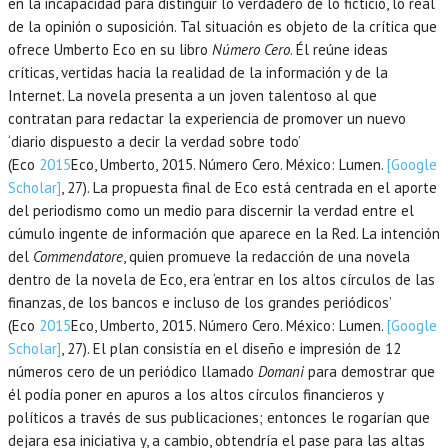
en la incapacidad para distinguir lo verdadero de lo ficticio, lo real
de la opinión o suposición. Tal situación es objeto de la crítica que
ofrece Umberto Eco en su libro
Número Cero
. Él reúne ideas
críticas, vertidas hacia la realidad de la información y de la
Internet. La novela presenta a un joven talentoso al que
contratan para redactar la experiencia de promover un nuevo
‘diario dispuesto a decir la verdad sobre todo’
(Eco
2015
Eco,
Umberto
,
2015
. Número Cero.
México
:
Lumen
.
[Google
Scholar]
, 27). La propuesta final de Eco está centrada en el aporte
del periodismo como un medio para discernir la verdad entre el
cúmulo ingente de información que aparece en la Red. La intención
del
Commendatore
, quien promueve la redacción de una novela
dentro de la novela de Eco, era ‘entrar en los altos círculos de las
finanzas, de los bancos e incluso de los grandes periódicos’
(Eco
2015
Eco,
Umberto
,
2015
. Número Cero.
México
:
Lumen
.
[Google
Scholar]
, 27). El plan consistía en el diseño e impresión de 12
números cero de un periódico llamado
Domani
para demostrar que
él podía poner en apuros a los altos círculos financieros y
políticos a través de sus publicaciones; entonces le rogarían que
dejara esa iniciativa y, a cambio, obtendría el pase para las altas