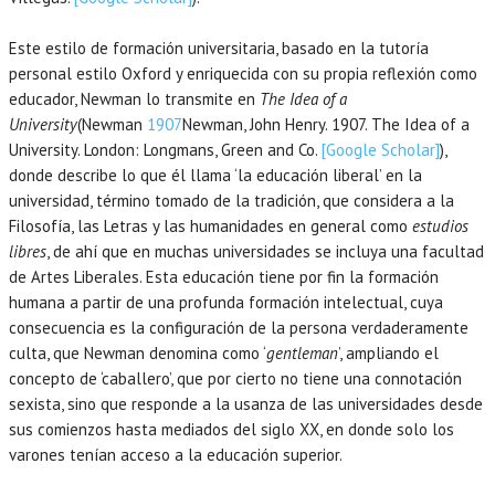
Este estilo de formación universitaria, basado en la tutoría
personal estilo Oxford y enriquecida con su propia reflexión como
educador, Newman lo transmite en
The Idea of a
University
(Newman
1907
Newman,
John Henry.
1907
. The Idea of a
University.
London
:
Longmans, Green and Co
.
[Google Scholar]
),
donde describe lo que él llama ‘la educación liberal’ en la
universidad, término tomado de la tradición, que considera a la
Filosofía, las Letras y las humanidades en general como
estudios
libres
, de ahí que en muchas universidades se incluya una facultad
de Artes Liberales. Esta educación tiene por fin la formación
humana a partir de una profunda formación intelectual, cuya
consecuencia es la configuración de la persona verdaderamente
culta, que Newman denomina como ‘
gentleman
’, ampliando el
concepto de ‘caballero’, que por cierto no tiene una connotación
sexista, sino que responde a la usanza de las universidades desde
sus comienzos hasta mediados del siglo XX, en donde solo los
varones tenían acceso a la educación superior.