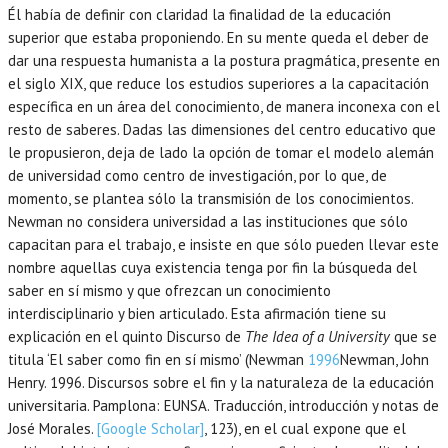
Él había de definir con claridad la finalidad de la educación
superior que estaba proponiendo. En su mente queda el deber de
dar una respuesta humanista a la postura pragmática, presente en
el siglo XIX, que reduce los estudios superiores a la capacitación
específica en un área del conocimiento, de manera inconexa con el
resto de saberes. Dadas las dimensiones del centro educativo que
le propusieron, deja de lado la opción de tomar el modelo alemán
de universidad como centro de investigación, por lo que, de
momento, se plantea sólo la transmisión de los conocimientos.
Newman no considera universidad a las instituciones que sólo
capacitan para el trabajo, e insiste en que sólo pueden llevar este
nombre aquellas cuya existencia tenga por fin la búsqueda del
saber en sí mismo y que ofrezcan un conocimiento
interdisciplinario y bien articulado. Esta afirmación tiene su
explicación en el quinto Discurso de
The Idea of a University
que se
titula ‘El saber como fin en sí mismo’ (Newman
1996
Newman,
John
Henry.
1996
. Discursos sobre el fin y la naturaleza de la educación
universitaria.
Pamplona
:
EUNSA
. Traducción, introducción y notas de
José Morales.
[Google Scholar]
, 123), en el cual expone que el