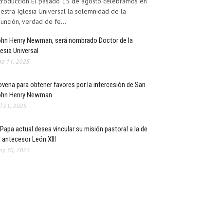
troducción El pasado 15 de agosto celebramos en
estra Iglesia Universal la solemnidad de la
unción, verdad de fe...
hn Henry Newman, será nombrado Doctor de la
lesia Universal
o 11, 2025
vena para obtener favores por la intercesión de San
ohn Henry Newman
l 21, 2025
 Papa actual desea vincular su misión pastoral a la de
 antecesor León XIII
y 30, 2025