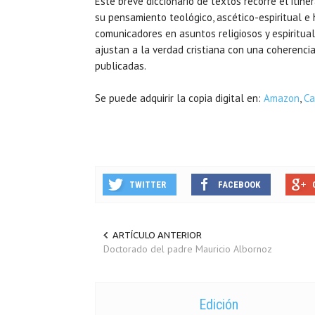
Este breve diccionario de textos recorre el itin
su pensamiento teológico, ascético-espiritual e 
comunicadores en asuntos religiosos y espiritua
ajustan a la verdad cristiana con una coherenci
publicadas.
Se puede adquirir la copia digital en:
Amazon
,
Ca
TWITTER
FACEBOOK
ARTÍCULO ANTERIOR
Doctorado del padre Mauricio Albornoz
Edición