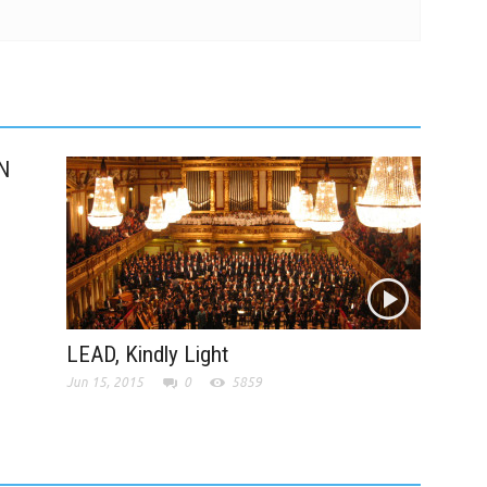
N
LEAD, Kindly Light
Jun 15, 2015
0
5859