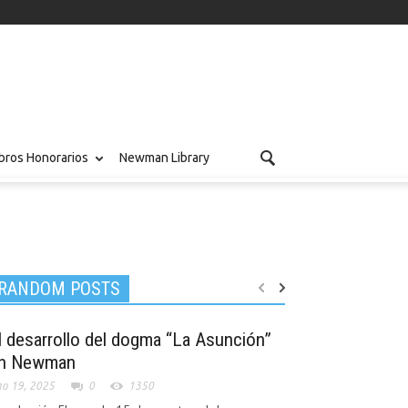
ros Honorarios
Newman Library
RANDOM POSTS
l desarrollo del dogma “La Asunción”
n Newman
o 19, 2025
0
1350