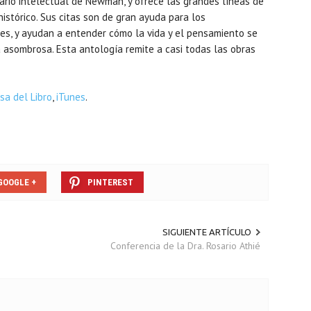
erario intelectual de Newman, y ofrece las grandes líneas de
histórico. Sus citas son de gran ayuda para los
les, y ayudan a entender cómo la vida y el pensamiento se
a asombrosa. Esta antología remite a casi todas las obras
sa del Libro
,
iTunes
.
GOOGLE +
PINTEREST
SIGUIENTE ARTÍCULO
Conferencia de la Dra. Rosario Athié