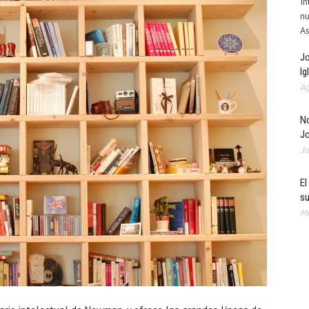
In
nu
As
Jo
Ig
Ag
No
J
Ju
El
su
Ma