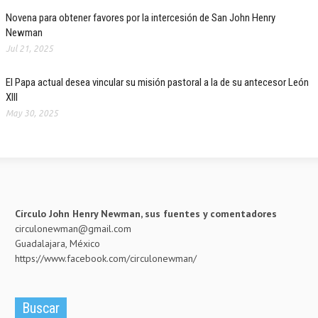
Novena para obtener favores por la intercesión de San John Henry
Newman
Jul 21, 2025
El Papa actual desea vincular su misión pastoral a la de su antecesor León
XIII
May 30, 2025
Círculo John Henry Newman, sus fuentes y comentadores
circulonewman@gmail.com
Guadalajara, México
https://www.facebook.com/circulonewman/
Buscar