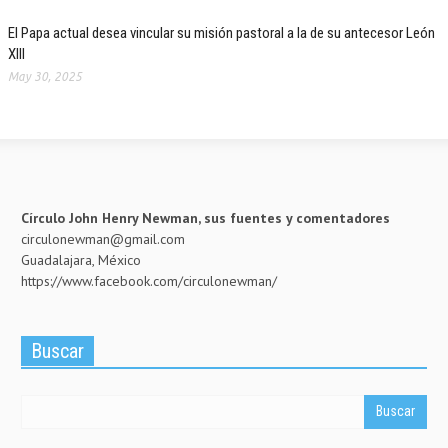
El Papa actual desea vincular su misión pastoral a la de su antecesor León
XIII
May 30, 2025
UCATION
Círculo John Henry Newman, sus fuentes y comentadores
circulonewman@gmail.com
Guadalajara, México
https://www.facebook.com/circulonewman/
Buscar