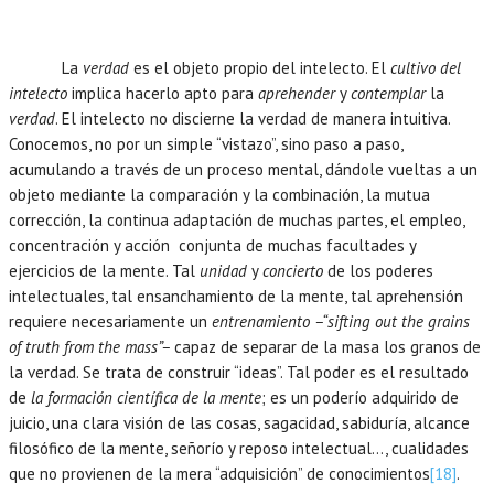
La
verdad
es el objeto propio del intelecto. El
cultivo del
intelecto
implica hacerlo apto para
aprehender
y
contemplar
la
verdad
. El intelecto no discierne la verdad de manera intuitiva.
Conocemos, no por un simple “vistazo”, sino paso a paso,
acumulando a través de un proceso mental, dándole vueltas a un
objeto mediante la comparación y la combinación, la mutua
corrección, la continua adaptación de muchas partes, el empleo,
concentración y acción conjunta de muchas facultades y
ejercicios de la mente. Tal
unidad
y
concierto
de los poderes
intelectuales, tal ensanchamiento de la mente, tal aprehensión
requiere necesariamente un
entrenamiento –“sifting out the grains
of truth from the mass”–
capaz de separar de la masa los granos de
la verdad. Se trata de construir “ideas”. Tal poder es el resultado
de
la formación científica de la mente
; es un poderío adquirido de
juicio, una clara visión de las cosas, sagacidad, sabiduría, alcance
filosófico de la mente, señorío y reposo intelectual…, cualidades
que no provienen de la mera “adquisición” de conocimientos
[18]
.