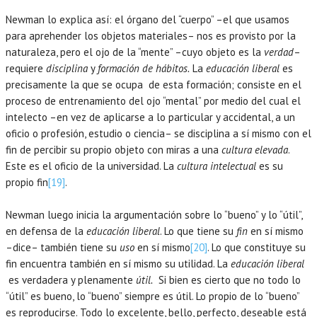
Newman lo explica así: el órgano del “cuerpo” –el que usamos
para aprehender los objetos materiales– nos es provisto por la
naturaleza, pero el ojo de la “mente” –cuyo objeto es la
verdad
–
requiere
disciplina
y
formación de hábitos.
La
educación liberal
es
precisamente la que se ocupa de esta formación; consiste en el
proceso de entrenamiento del ojo “mental” por medio del cual el
intelecto –en vez de aplicarse a lo particular y accidental, a un
oficio o profesión, estudio o ciencia– se disciplina a sí mismo con el
fin de percibir su propio objeto con miras a una
cultura elevada
.
Este es el oficio de la universidad. La
cultura intelectual
es su
propio fin
[19]
.
Newman luego inicia la argumentación sobre lo “bueno” y lo “útil”,
en defensa de la
educación liberal
. Lo que tiene su
fin
en sí mismo
–dice– también tiene su
uso
en sí mismo
[20]
. Lo que constituye su
fin encuentra también en sí mismo su utilidad. La
educación liberal
es verdadera y plenamente
útil.
Si bien es cierto que no todo lo
“útil” es bueno, lo “bueno” siempre es útil. Lo propio de lo “bueno”
es reproducirse. Todo lo excelente, bello, perfecto, deseable está