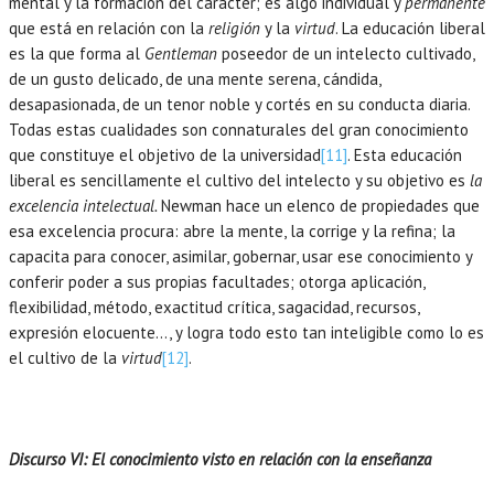
mental y la formación del carácter; es algo individual y
permanente
que está en relación con la
religión
y la
virtud
. La educación liberal
es la que forma al
Gentleman
poseedor de un intelecto cultivado,
de un gusto delicado, de una mente serena, cándida,
desapasionada, de un tenor noble y cortés en su conducta diaria.
Todas estas cualidades son connaturales del gran conocimiento
que constituye el objetivo de la universidad
[11]
. Esta educación
liberal es sencillamente el cultivo del intelecto y su objetivo es
la
excelencia intelectual.
Newman hace un elenco de propiedades que
esa excelencia procura: abre la mente, la corrige y la refina; la
capacita para conocer, asimilar, gobernar, usar ese conocimiento y
conferir poder a sus propias facultades; otorga aplicación,
flexibilidad, método, exactitud crítica, sagacidad, recursos,
expresión elocuente…, y logra todo esto tan inteligible como lo es
el cultivo de la
virtud
[12]
.
Discurso VI: El conocimiento visto en relación con la enseñanza