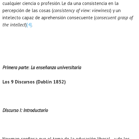
cualquier ciencia o profesión. Le da una consistencia en la
percepción de las cosas (
consistency of view: viewiness
) y un
intelecto capaz de aprehensión consecuente (
consecuent grasp of
the intellect
)
[4]
.
Primera parte
:
La enseñanza universitaria
Los 9 Discursos (Dublín 1852)
Discurso I: Introductorio
Newman confiesa que el tema de la educación liberal –y de los