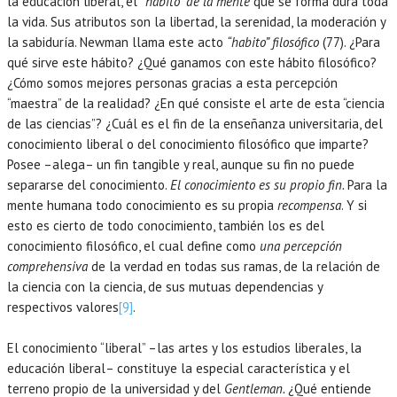
la educación liberal, el
“habito” de la mente
que se forma dura toda
la vida. Sus atributos son la libertad, la serenidad, la moderación y
la sabiduría. Newman llama este acto
“habito” filosófico
(77). ¿Para
qué sirve este hábito? ¿Qué ganamos con este hábito filosófico?
¿Cómo somos mejores personas gracias a esta percepción
“maestra” de la realidad? ¿En qué consiste el arte de esta “ciencia
de las ciencias”? ¿Cuál es el fin de la enseñanza universitaria, del
conocimiento liberal o del conocimiento filosófico que imparte?
Posee –alega– un fin tangible y real, aunque su fin no puede
separarse del conocimiento.
El conocimiento es su propio fin.
Para la
mente humana todo conocimiento es su propia
recompensa
. Y si
esto es cierto de todo conocimiento, también los es del
conocimiento filosófico, el cual define como
una percepción
comprehensiva
de la verdad en todas sus ramas, de la relación de
la ciencia con la ciencia, de sus mutuas dependencias y
respectivos valores
[9]
.
El conocimiento “liberal” –las artes y los estudios liberales, la
educación liberal– constituye la especial característica y el
terreno propio de la universidad y del
Gentleman.
¿Qué entiende