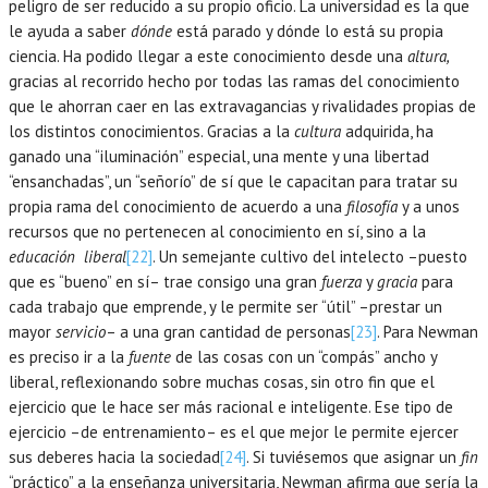
peligro de ser reducido a su propio oficio. La universidad es la que
le ayuda a saber
dónde
está parado y dónde lo está su propia
ciencia. Ha podido llegar a este conocimiento desde una
altura,
gracias al recorrido hecho por todas las ramas del conocimiento
que le ahorran caer en las extravagancias y rivalidades propias de
los distintos conocimientos. Gracias a la
cultura
adquirida, ha
ganado una “iluminación” especial, una mente y una libertad
“ensanchadas”, un “señorío” de sí que le capacitan para tratar su
propia rama del conocimiento de acuerdo a una
filosofía
y a unos
recursos que no pertenecen al conocimiento en sí, sino a la
educación liberal
[22]
. Un semejante cultivo del intelecto –puesto
que es “bueno” en sí– trae consigo una gran
fuerza
y
gracia
para
cada trabajo que emprende, y le permite ser “útil” –prestar un
mayor
servicio
– a una gran cantidad de personas
[23]
. Para Newman
es preciso ir a la
fuente
de las cosas con un “compás” ancho y
liberal, reflexionando sobre muchas cosas, sin otro fin que el
ejercicio que le hace ser más racional e inteligente. Ese tipo de
ejercicio –de entrenamiento– es el que mejor le permite ejercer
sus deberes hacia la sociedad
[24]
. Si tuviésemos que asignar un
fin
“práctico” a la enseñanza universitaria, Newman afirma que sería la