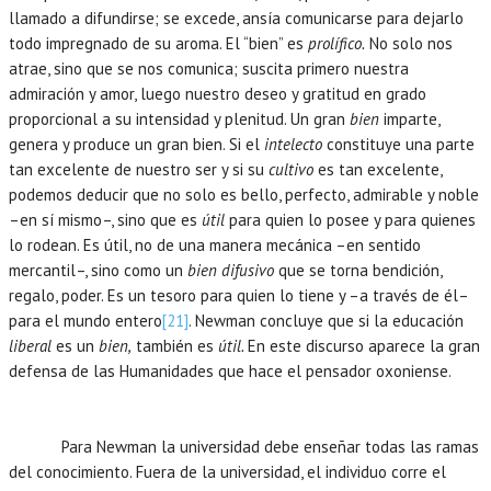
llamado a difundirse; se excede, ansía comunicarse para dejarlo
todo impregnado de su aroma. El “bien” es
prolífico.
No solo nos
atrae, sino que se nos comunica; suscita primero nuestra
admiración y amor, luego nuestro deseo y gratitud en grado
proporcional a su intensidad y plenitud. Un gran
bien
imparte,
genera y produce un gran bien. Si el
intelecto
constituye una parte
tan excelente de nuestro ser y si su
cultivo
es tan excelente,
podemos deducir que no solo es bello, perfecto, admirable y noble
–en sí mismo–, sino que es
útil
para quien lo posee y para quienes
lo rodean. Es útil, no de una manera mecánica –en sentido
mercantil–, sino como un
bien difusivo
que se torna bendición,
regalo, poder. Es un tesoro para quien lo tiene y –a través de él–
para el mundo entero
[21]
. Newman concluye que si la educación
liberal
es un
bien,
también es
útil.
En este discurso aparece la gran
defensa de las Humanidades que hace el pensador oxoniense.
Para Newman la universidad debe enseñar todas las ramas
del conocimiento. Fuera de la universidad, el individuo corre el