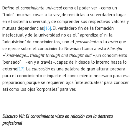
Define el
conocimiento universal
como el poder ver –como un
“todo”– muchas cosas a la vez, de remitirlas a su verdadero lugar
en el sistema universal, y de comprender sus respectivos valores y
mutuas dependencias
[16]
. El verdadero fin de la formación
intelectual y de la universidad no es el “·aprendizaje” ni la
“adquisición” de conocimientos, sino el
pensamiento
o la
razón
que
se ejerce sobre el conocimiento. Newman llama a esto
Filosofía
–
“
knowledge… thought through and thought out”
–, un conocimiento
“pensado” –en y a través–, capaz de ir desde lo interno hasta lo
externo
[17]
. La
educación
es una palabra de gran altura: prepara
para el conocimiento e imparte el conocimiento necesario para esa
preparación, porque se requieren ojos “intelectuales” para conocer,
así como los ojos “corporales” para ver.
Discurso VII: El conocimiento visto en relación con la destreza
profesional