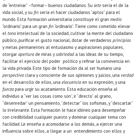
de “entrenar” –formar– buenos ciudadanos. Su
arte
sería el de la
vida social, y su
fin
sería el hacer ciudadanos “aptos” para el
mundo. Esta formación universitaria constituye el gran
medio
“ordinario” para un gran
fin
“ordinario”. Tiene como cometido elevar
el
tono
intelectual de la sociedad, cultivar la mente del ciudadano
público, purificar el gusto nacional, dotar de verdaderos
principios
y metas permanentes al entusiasmo y aspiraciones populares,
otorgar
apertura
de miras y
sobriedad
a las ideas de su tiempo,
facilitar el ejercicio del poder político y refinar la convivencia en
la vida privada. Este tipo de formación da al ser humano una
perspectiva
clara y consciente de sus opiniones y juicios, una
verdad
en el desarrollo de ellos, una
elocuencia
en su expresión, y una
fuerza
para urgir su acatamiento. Esta educación enseña al
individuo a “ver las cosas como son”, ir “directo” al grano,
“desenredar” un pensamiento, “detectar” los sofismas, y “descartar”
lo irrelevante. Esta formación le hace idóneo para desempeñar
con credibilidad cualquier puesto y dominar cualquier tema con
facilidad. Le enseña a acomodarse a los demás, a ejercer una
influencia sobre ellos, a llegar a un entendimiento con ellos y