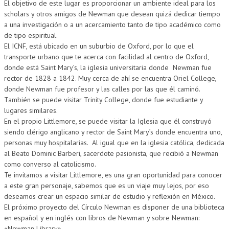
El objetivo de este lugar es proporcionar un ambiente ideal para los
scholars y otros amigos de Newman que desean quizá dedicar tiempo
a una investigación o a un acercamiento tanto de tipo académico como
de tipo espiritual.
El ICNF, está ubicado en un suburbio de Oxford, por lo que el
transporte urbano que te acerca con facilidad al centro de Oxford,
donde está Saint Mary’s, la iglesia universitaria donde Newman fue
rector de 1828 a 1842. Muy cerca de ahí se encuentra Oriel College,
donde Newman fue profesor y las calles por las que él caminó.
También se puede visitar Trinity College, donde fue estudiante y
lugares similares.
En el propio Littlemore, se puede visitar la Iglesia que él construyó
siendo clérigo anglicano y rector de Saint Mary’s donde encuentra uno,
personas muy hospitalarias. Al igual que en la iglesia católica, dedicada
al Beato Dominic Barberi, sacerdote pasionista, que recibió a Newman
como converso al catolicismo.
Te invitamos a visitar Littlemore, es una gran oportunidad para conocer
a este gran personaje, sabemos que es un viaje muy lejos, por eso
deseamos crear un espacio similar de estudio y reflexión en México.
El próximo proyecto del Círculo Newman es disponer de una biblioteca
en español y en inglés con libros de Newman y sobre Newman:
«Newman Library»