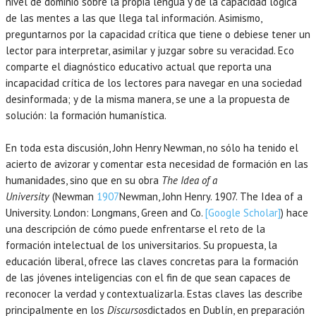
nivel de dominio sobre la propia lengua y de la capacidad lógica
de las mentes a las que llega tal información. Asimismo,
preguntarnos por la capacidad crítica que tiene o debiese tener un
lector para interpretar, asimilar y juzgar sobre su veracidad. Eco
comparte el diagnóstico educativo actual que reporta una
incapacidad crítica de los lectores para navegar en una sociedad
desinformada; y de la misma manera, se une a la propuesta de
solución: la formación humanística.
En toda esta discusión, John Henry Newman, no sólo ha tenido el
acierto de avizorar y comentar esta necesidad de formación en las
humanidades, sino que en su obra
The Idea of a
University
(Newman
1907
Newman,
John Henry.
1907
. The Idea of a
University.
London
:
Longmans, Green and Co
.
[Google Scholar]
) hace
una descripción de cómo puede enfrentarse el reto de la
formación intelectual de los universitarios. Su propuesta, la
educación liberal, ofrece las claves concretas para la formación
de las jóvenes inteligencias con el fin de que sean capaces de
reconocer la verdad y contextualizarla. Estas claves las describe
principalmente en los
Discursos
dictados en Dublín, en preparación