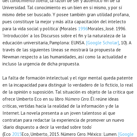
del
conocimiento liberal
, la razón de ser y auténtico fin de la
Universidad. Tal conocimiento es un bien en sí mismo, y por sí
mismo debe ser buscado. Y posee también gran utilidad profana,
pues constituye la mejor y más alta capacitación del intelecto
para la vida social y política’ (Morales
1996
Morales,
José.
1996
.
‘Introducción’ a los Discursos sobre el fin y la naturaleza de la
educación universitaria,
Pamplona
:
EUNSA
.
[Google Scholar]
, 10). A
través de las siguientes líneas se mostrará la propuesta de
Newman respecto a las humanidades, así como la actualidad e
incluso la urgencia de dicha propuesta.
La falta de formación intelectual y el rigor mental queda patente
en la incapacidad para distinguir lo verdadero de lo ficticio, lo real
de la opinión o suposición. Tal situación es objeto de la crítica que
ofrece Umberto Eco en su libro
Número Cero
. Él reúne ideas
críticas, vertidas hacia la realidad de la información y de la
Internet. La novela presenta a un joven talentoso al que
contratan para redactar la experiencia de promover un nuevo
‘diario dispuesto a decir la verdad sobre todo’
(Eco
2015
Eco,
Umberto
,
2015
. Número Cero.
México
:
Lumen
.
[Google