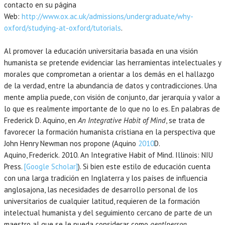
contacto en su página
Web:
http://www.ox.ac.uk/admissions/undergraduate/why-
oxford/studying-at-oxford/tutorials
.
Al promover la educación universitaria basada en una visión
humanista se pretende evidenciar las herramientas intelectuales y
morales que comprometan a orientar a los demás en el hallazgo
de la verdad, entre la abundancia de datos y contradicciones. Una
mente amplia puede, con visión de conjunto, dar jerarquía y valor a
lo que es realmente importante de lo que no lo es. En palabras de
Frederick D. Aquino, en
An Integrative Habit of Mind
, se trata de
favorecer la formación humanista cristiana en la perspectiva que
John Henry Newman nos propone (Aquino
2010
D.
Aquino,
Frederick.
2010
. An Integrative Habit of Mind.
Illinois
:
NIU
Press
.
[Google Scholar]
). Si bien este estilo de educación cuenta
con una larga tradición en Inglaterra y los países de influencia
anglosajona, las necesidades de desarrollo personal de los
universitarios de cualquier latitud, requieren de la formación
intelectual humanista y del seguimiento cercano de parte de un
maestro al que se le pueda considerar como
gentlperson
.