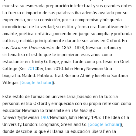
muestra su esmerada preparación intelectual y sus grandes dotes.
La fuerza e impacto de sus palabras iba además avalada por su
experiencia, por su convicción, por su compromiso y búsqueda
incondicional de la verdad; su estilo y forma era llamativamente
amable, poética, enfática, poniendo en juego su amplia y profunda
cultura, recibida principalmente durante sus años en Oxford. En
sus
Discursos Universitarios
de 1852–1858, Newman retoma y
sistematiza el estilo que le imprimieron esos años como
estudiante en Trinity College, y más tarde como profesor en Oriel
College (Ker
2010
Ker,
Ian.
2010
. John Henry Newman Una
biografía.
Madrid
:
Palabra. Trad. Rosario Athié y Josefina Santana
Villegas
.
[Google Scholar]
).
Este estilo de formación universitaria, basado en la tutoría
personal estilo Oxford y enriquecida con su propia reflexión como
educador, Newman lo transmite en
The Idea of a
University
(Newman
1907
Newman,
John Henry.
1907
. The Idea of a
University.
London
:
Longmans, Green and Co
.
[Google Scholar]
),
donde describe lo que él llama ‘la educación liberal’ en la