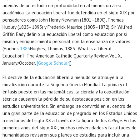
además de un estudio en profundidad en al menos un área
académica. La educación liberal fue defendida en el siglo XIX por
pensadores como John Henry Newman (1801–1890), Thomas
Huxley (1825–1895) y Frederick Maurice (1805–1872). Sir Wilfred
Griffin Eady definió la educación liberal como educación por sí
misma y enriquecimiento personal, con la enseñanza de valores
(Hughes
1885
Hughes,
Thomas
,
1885
.
‘What is a Liberal
Education?’
The American Catholic Quarterly Review, Vol. X,
January/October.
[Google Scholar]
).
El declive de la educación liberal a menudo se atribuye a la
movilización durante la Segunda Guerra Mundial. La prima y el
énfasis puesto en las matemáticas, la ciencia y la capacitación
técnica causaron la pérdida de su destacada posición en los
estudios universitarios. Sin embargo, se convirtió en el centro de
una gran parte de la educación de pregrado en los Estados Unidos
a mediados del siglo XX a través de la figura de los
College
. En los
primeros años del siglo XXI, muchas universidades y facultades de
humanidades revisaron sus planes de estudios para incluir una