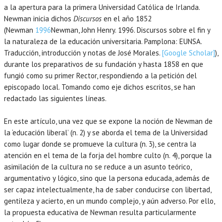
a la apertura para la primera Universidad Católica de Irlanda.
Newman inicia dichos
Discursos
en el año 1852
(Newman
1996
Newman,
John Henry.
1996
. Discursos sobre el fin y
la naturaleza de la educación universitaria.
Pamplona
:
EUNSA
.
Traducción, introducción y notas de José Morales.
[Google Scholar]
),
durante los preparativos de su fundación y hasta 1858 en que
fungió como su primer Rector, respondiendo a la petición del
episcopado local. Tomando como eje dichos escritos, se han
redactado las siguientes líneas.
En este artículo, una vez que se expone la noción de Newman de
la ‘educación liberal’ (n. 2) y se aborda el tema de la Universidad
como lugar donde se promueve la cultura (n. 3), se centra la
atención en el tema de la forja del hombre culto (n. 4), porque la
asimilación de la cultura no se reduce a un asunto teórico,
argumentativo y lógico, sino que la persona educada, además de
ser capaz intelectualmente, ha de saber conducirse con libertad,
gentileza y acierto, en un mundo complejo, y aún adverso. Por ello,
la propuesta educativa de Newman resulta particularmente