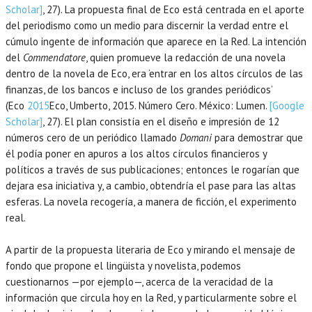
Scholar]
, 27). La propuesta final de Eco está centrada en el aporte
del periodismo como un medio para discernir la verdad entre el
cúmulo ingente de información que aparece en la Red. La intención
del
Commendatore
, quien promueve la redacción de una novela
dentro de la novela de Eco, era ‘entrar en los altos círculos de las
finanzas, de los bancos e incluso de los grandes periódicos’
(Eco
2015
Eco,
Umberto
,
2015
. Número Cero.
México
:
Lumen
.
[Google
Scholar]
, 27). El plan consistía en el diseño e impresión de 12
números cero de un periódico llamado
Domani
para demostrar que
él podía poner en apuros a los altos círculos financieros y
políticos a través de sus publicaciones; entonces le rogarían que
dejara esa iniciativa y, a cambio, obtendría el pase para las altas
esferas. La novela recogería, a manera de ficción, el experimento
real.
A partir de la propuesta literaria de Eco y mirando el mensaje de
fondo que propone el lingüista y novelista, podemos
cuestionarnos —por ejemplo—, acerca de la veracidad de la
información que circula hoy en la Red, y particularmente sobre el