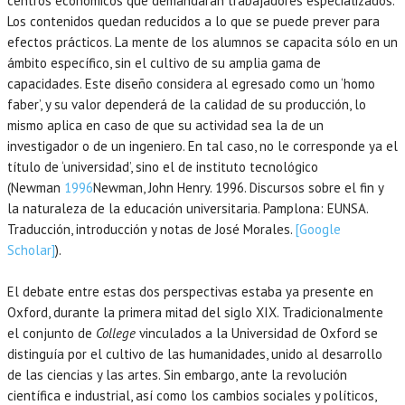
centros económicos que demandarán trabajadores especializados.
Los contenidos quedan reducidos a lo que se puede prever para
efectos prácticos. La mente de los alumnos se capacita sólo en un
ámbito específico, sin el cultivo de su amplia gama de
capacidades. Este diseño considera al egresado como un ‘homo
faber’, y su valor dependerá de la calidad de su producción, lo
mismo aplica en caso de que su actividad sea la de un
investigador o de un ingeniero. En tal caso, no le corresponde ya el
título de ‘universidad’, sino el de instituto tecnológico
(Newman
1996
Newman,
John Henry.
1996
. Discursos sobre el fin y
la naturaleza de la educación universitaria.
Pamplona
:
EUNSA
.
Traducción, introducción y notas de José Morales.
[Google
Scholar]
).
El debate entre estas dos perspectivas estaba ya presente en
Oxford, durante la primera mitad del siglo XIX. Tradicionalmente
el conjunto de
College
vinculados a la Universidad de Oxford se
distinguía por el cultivo de las humanidades, unido al desarrollo
de las ciencias y las artes. Sin embargo, ante la revolución
científica e industrial, así como los cambios sociales y políticos,