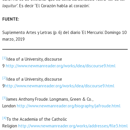
loquitur
”. Es decir “El Corazón habla al corazón’.
FUENTE:
Suplemento Artes y Letras (p. 6) del diario ‘El Mercurio’. Domingo 10
marzo, 2019
[1]
Idea of a University, discourse
9
http://www.newmanreader.org/works/idea/discourse9.html
[2]
Idea of a University, discourse
9
http://www.newmanreader.org/works/idea/discourse9.html
[3]
James Anthony Froude. Longmans, Green & Co.,
London
http://www.newmanreader.org/biography/jafroude.html
[4]
To the Academia of the Catholic
Religion
http://www.newmanreader.org/works/addresses/file3.html