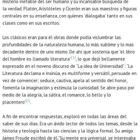
misterio inefable del ser humano y su incansable búsqueda de
la verdad. Platón, Aristóteles y Cicerón eran sus maestros y figuras
centrales en su enseñanza, con quienes ‘dialogaba’ tanto en sus
clases como en sus escritos.
Los clásicos eran para él obras donde podía vislumbrar las
profundidades de la naturaleza humana, lo más sublime y lo mas
decadente dentro de uno mismo. De ahí que sostenía que “el libro
[1]
del hombre es llamado literatura”
, lo que dejó bellamente
expresado en el noveno discurso de “La idea de Universidad”: “La
Literatura declama e insinúa, es multiforme y versátil, persuade en
vez de convencer; seduce, cautiva, apela al sentido del honor,
fomenta la imaginación y estimula la curiosidad. Se abre paso por
medio de la alegría, la sátira, el romance, lo bello y lo
[2]
placentero”
.
A fin de encontrar respuestas, exploró en todas las áreas del
saber de sus días. Era un ávido lector de todos los temas, desde la
historia y teología hasta las ciencias y la lógica formal. Su amigo
James Froude escribió de él,“Su mente era universal, se interesaba