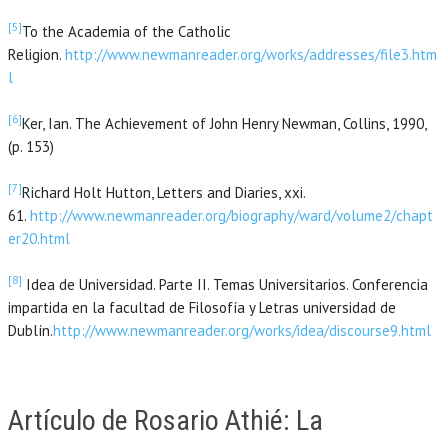
[5]
To the Academia of the Catholic
Religion.
http://www.newmanreader.org/works/addresses/file3.htm
l
[6]
Ker, Ian. The Achievement of John Henry Newman, Collins, 1990,
(p. 153)
[7]
Richard Holt Hutton, Letters and Diaries, xxi.
61.
http://www.newmanreader.org/biography/ward/volume2/chapt
er20.html
[8]
Idea de Universidad. Parte II. Temas Universitarios. Conferencia
impartida en la facultad de Filosofía y Letras universidad de
Dublín.
http://www.newmanreader.org/works/idea/discourse9.html
Artículo de Rosario Athié: La