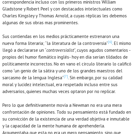
correspondencia incluso con los primeros ministros William
Gladstone y Robert Peel y con destacados intelectuales como
Charles Kingsley y Thomas Arnold, a cuyas réplicas les debemos
algunas de sus obras mas prominentes.
Sus contiendas en los medios prácticamente estrenaron una
[6]
nueva forma literaria; “la literatura de la controversia”
. El mismo
llegó a declararse un “
controversialist
”, cuyos agudos comentarios -
propios del humor flemático inglés- hoy en día serían tildados de
políticamente incorrectos. No en vano el círculo literario lo calificó
como “un genio de la sátira y uno de los grandes maestros del
[7]
sarcasmo de la lengua Inglesa”
. Sin embargo, por su calidad
moral y lucidez intelectual, era respetado incluso entre sus
adversarios, quienes muchas veces optaron por no replicar.
Pero lo que definitivamente movía a Newman no era una mera
confrontación de opiniones. Todo su pensamiento está fundado en
su convicción de la existencia de una verdad objetiva e inmutable
y la capacidad de la mente humana de aprehenderla.
Argumentaba que esta no era un mero pensamiento, sino que