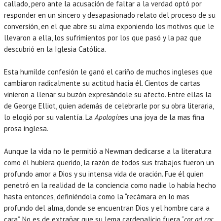
callado, pero ante la acusación de faltar a la verdad optó por
responder en un sincero y desapasionado relato del proceso de su
conversión, en el que abre su alma exponiendo los motivos que le
llevaron a ella, los sufrimientos por los que pasó y la paz que
descubrió en la Iglesia Católica.
Esta humilde confesión le ganó el cariño de muchos ingleses que
cambiaron radicalmente su actitud hacia él. Cientos de cartas
vinieron a llenar su buzón expresándole su afecto. Entre ellas la
de George Elliot, quien además de celebrarle por su obra literaria,
lo elogió por su valentía. La
Apología
es una joya de la mas fina
prosa inglesa.
Aunque la vida no le permitió a Newman dedicarse a la literatura
como él hubiera querido, la razón de todos sus trabajos fueron un
profundo amor a Dios y su intensa vida de oración. Fue él quien
penetró en la realidad de la conciencia como nadie lo había hecho
hasta entonces, definiéndola como la “recámara en lo mas
profundo del alma, donde se encuentran Dios y el hombre cara a
cara”. No es de extrañar que su lema cardenalicio fuera “
cor ad cor