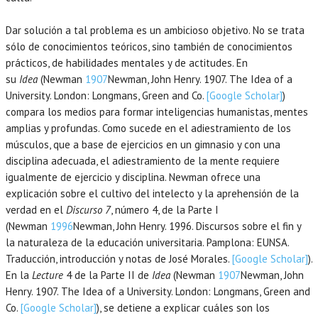
Dar solución a tal problema es un ambicioso objetivo. No se trata
sólo de conocimientos teóricos, sino también de conocimientos
prácticos, de habilidades mentales y de actitudes. En
su
Idea
(Newman
1907
Newman,
John Henry.
1907
. The Idea of a
University.
London
:
Longmans, Green and Co
.
[Google Scholar]
)
compara los medios para formar inteligencias humanistas, mentes
amplias y profundas. Como sucede en el adiestramiento de los
músculos, que a base de ejercicios en un gimnasio y con una
disciplina adecuada, el adiestramiento de la mente requiere
igualmente de ejercicio y disciplina. Newman ofrece una
explicación sobre el cultivo del intelecto y la aprehensión de la
verdad en el
Discurso 7
, número 4, de la Parte I
(Newman
1996
Newman,
John Henry.
1996
. Discursos sobre el fin y
la naturaleza de la educación universitaria.
Pamplona
:
EUNSA
.
Traducción, introducción y notas de José Morales.
[Google Scholar]
).
En la
Lecture
4 de la Parte II de
Idea
(Newman
1907
Newman,
John
Henry.
1907
. The Idea of a University.
London
:
Longmans, Green and
Co
.
[Google Scholar]
), se detiene a explicar cuáles son los