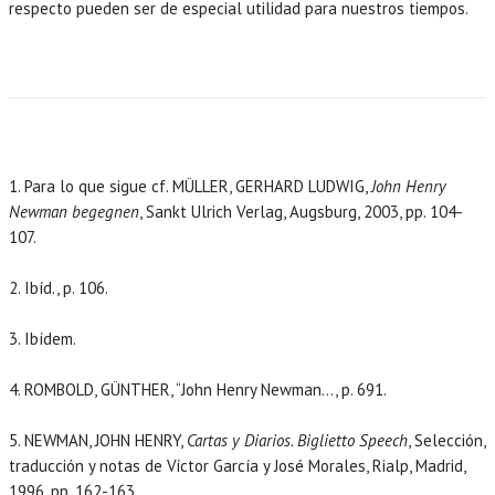
respecto pueden ser de especial utilidad para nuestros tiempos.
1. Para lo que sigue cf. MÜLLER, GERHARD LUDWIG,
John Henry
Newman begegnen
, Sankt Ulrich Verlag, Augsburg, 2003, pp. 104-
107.
2. Ibíd., p. 106.
3. Ibídem.
4. ROMBOLD, GÜNTHER, “John Henry Newman…, p. 691.
5. NEWMAN, JOHN HENRY,
Cartas y Diarios. Biglietto Speech
, Selección,
traducción y notas de Víctor García y José Morales, Rialp, Madrid,
1996, pp. 162-163.