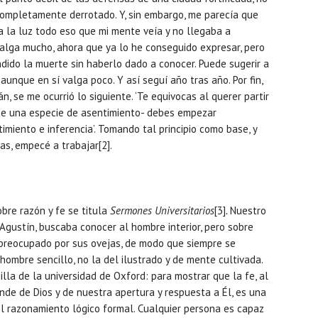
completamente derrotado. Y, sin embargo, me parecía que
 a la luz todo eso que mi mente veía y no llegaba a
valga mucho, ahora que ya lo he conseguido expresar, pero
ido la muerte sin haberlo dado a conocer. Puede sugerir a
aunque en sí valga poco. Y así seguí año tras año. Por fin,
, se me ocurrió lo siguiente. ‘Te equivocas al querer partir
ue una especie de asentimiento- debes empezar
imiento e inferencia’. Tomando tal principio como base, y
as, empecé a trabajar[2].
re razón y fe se titula
Sermones Universitarios
[3]
.
Nuestro
gustín, buscaba conocer al hombre interior, pero sobre
 preocupado por sus ovejas, de modo que siempre se
hombre sencillo, no la del ilustrado y de mente cultivada.
la de la universidad de Oxford: para mostrar que la fe, al
de de Dios y de nuestra apertura y respuesta a Él, es una
l razonamiento lógico formal. Cualquier persona es capaz