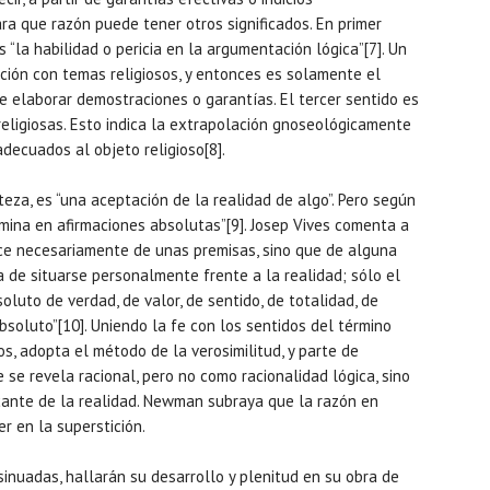
ra que razón puede tener otros significados. En primer
es “la habilidad o pericia en la argumentación lógica”[7]. Un
ación con temas religiosos, y entonces es solamente el
 de elaborar demostraciones o garantías. El tercer sentido es
religiosas. Esto indica la extrapolación gnoseológicamente
adecuados al objeto religioso[8].
teza, es “una aceptación de la realidad de algo”. Pero según
rmina en afirmaciones absolutas”[9]. Josep Vives comenta a
ce necesariamente de unas premisas, sino que de alguna
de situarse personalmente frente a la realidad; sólo el
oluto de verdad, de valor, de sentido, de totalidad, de
soluto”[10]. Uniendo la fe con los sentidos del término
os, adopta el método de la verosimilitud, y parte de
 fe se revela racional, pero no como racionalidad lógica, sino
ante de la realidad. Newman subraya que la razón en
r en la superstición.
inuadas, hallarán su desarrollo y plenitud en su obra de