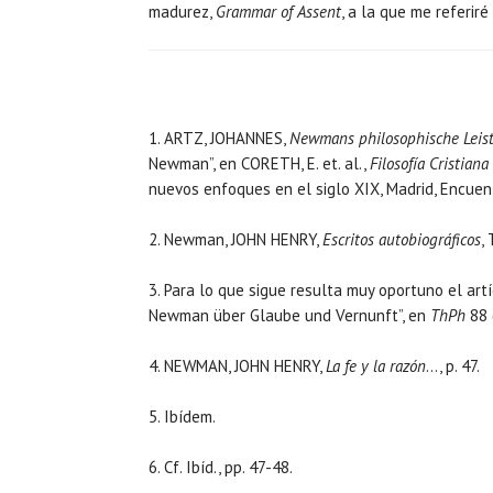
madurez,
Grammar of Assent
, a la que me referir
1. ARTZ, JOHANNES,
Newmans philosophische Leis
Newman”, en CORETH, E. et. al.,
Filosofía Cristian
nuevos enfoques en el siglo XIX, Madrid, Encuent
2. Newman, JOHN HENRY,
Escritos autobiográficos
,
3. Para lo que sigue resulta muy oportuno el a
Newman über Glaube und Vernunft”, en
ThPh
88 
4. NEWMAN, JOHN HENRY,
La fe y la razón
…, p. 47.
5. Ibídem.
6. Cf. Ibíd., pp. 47-48.