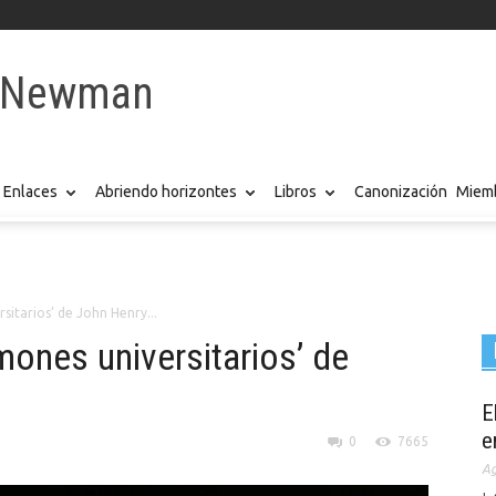
y Newman
Enlaces
Abriendo horizontes
Libros
Canonización
Miemb
sitarios’ de John Henry...
rmones universitarios’ de
E
e
0
7665
Ag