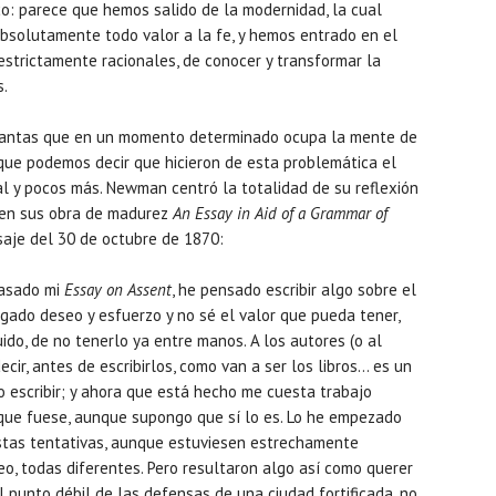
: parece que hemos salido de la modernidad, la cual
bsolutamente todo valor a la fe, y hemos entrado en el
strictamente racionales, de conocer y transformar la
s.
 tantas que en un momento determinado ocupa la mente de
que podemos decir que hicieron de esta problemática el
cal y pocos más. Newman centró la totalidad de su reflexión
 en sus obra de madurez
An Essay in Aid of a Grammar of
asaje del 30 de octubre de 1870:
pasado mi
Essay on Assent
, he pensado escribir algo sobre el
ongado deseo y esfuerzo y no sé el valor que pueda tener,
ido, de no tenerlo ya entre manos. A los autores (o al
ecir, antes de escribirlos, como van a ser los libros… es un
o escribir; y ahora que está hecho me cuesta trabajo
que fuese, aunque supongo que sí lo es. Lo he empezado
Estas tentativas, aunque estuviesen estrechamente
eo, todas diferentes. Pero resultaron algo así como querer
l punto débil de las defensas de una ciudad fortificada, no