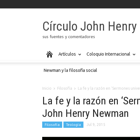
Círculo John Henr
sus fuentes y comentadores
Artículos
Coloquio Internacional
Newman y la filosofía social
Inicio
Filosofía
La fe y la razón en ‘Sermones univer
La fe y la razón en ‘Se
John Henry Newman
Filosofía
Teología
Jul 9, 2015