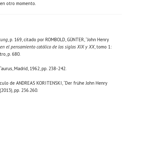
é en otro momento.
tung
, p. 169, citado por ROMBOLD, GÜNTER, “John Henry
a en el pensamiento católico de los siglos XIX y XX
, tomo 1:
ro, p. 680.
 Taurus, Madrid, 1962, pp. 238-242.
rtículo de ANDREAS KORITENSKI, “Der frühe John Henry
(2013), pp. 236.260.