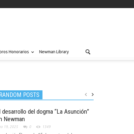
ros Honorarios
Newman Library
RANDOM POSTS
l desarrollo del dogma “La Asunción”
n Newman
o 19, 2025
0
1349