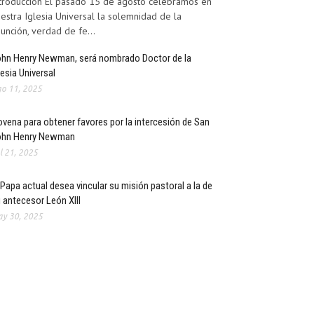
troducción El pasado 15 de agosto celebramos en
estra Iglesia Universal la solemnidad de la
unción, verdad de fe...
hn Henry Newman, será nombrado Doctor de la
lesia Universal
o 11, 2025
vena para obtener favores por la intercesión de San
ohn Henry Newman
l 21, 2025
 Papa actual desea vincular su misión pastoral a la de
 antecesor León XIII
y 30, 2025