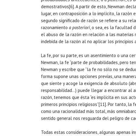
demostrativos[6]. A partir de esto, Newman decla
lugar, en contraposición a lo implícito, la razón 
segundo significado de razón se refiere a su rel
razonamiento
a posteriori
, o sea, es la facultad
el abuso de la razón en relación a las materias 
indebida de la razón al no aplicar los principios 
La fe, por su parte, es un asentimiento o una cer
Newman, la fe “parte de probabilidades, pero te
Newman y escribe que “la fe no sólo no se dedu
forma supone unas opciones previas, una manera 
que siente y acoge la exigencia de absoluto (abs
responsabilidad…) puede llegar a encontrar al ab
razón, tenemos que ésta “es implícita en sus act
primeros principios religiosos”[11]. Por tanto, la
como una racionalidad más total, más omniabarc
sentido general nos resguarda del peligro de cae
Todas estas consideraciones, algunas apenas ins