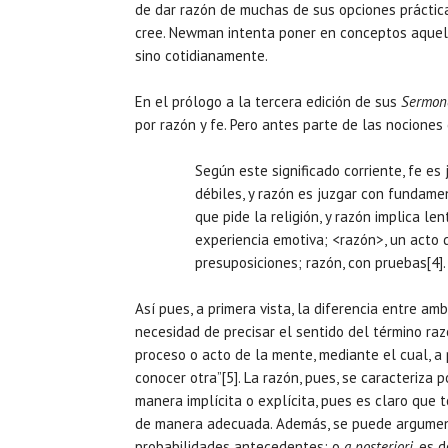
de dar razón de muchas de sus opciones práctica
cree. Newman intenta poner en conceptos aquell
sino cotidianamente.
En el prólogo a la tercera edición de sus
Sermone
por razón y fe. Pero antes parte de las nocione
Según este significado corriente, fe e
débiles, y razón es juzgar con fundamen
que pide la religión, y razón implica l
experiencia emotiva; <razón>, un acto 
presuposiciones; razón, con pruebas[4].
Así pues, a primera vista, la diferencia entre a
necesidad de precisar el sentido del término raz
proceso o acto de la mente, mediante el cual, a
conocer otra”[5]. La razón, pues, se caracteriza 
manera implícita o explícita, pues es claro qu
de manera adecuada. Además, se puede argume
probabilidades antecedentes; o
a posteriori
, es 