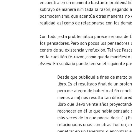
encuentra en un momento bastante problemático
subrayó de manera ilimitada la razón, negando a
posmodernismo, que acentúa otras maneras, no e
realidad, así como de relacionarse con los demá
Con todo, esta problemática parece ser una de
los pensadores. Pero son pocos los pensadores 
centro de su existencia y reflexión. Tal vez Pas
en la cuestión fe-razón, como queda manifiesto
Assent
. En su diario puede leerse el siguiente p
Desde que publiqué a fines de marzo 
libro. Es el resultado final de un prol
pero me alegro de haberlo al fin conclu
menos a mí) nos resulta tan difícil pred
libro que llevo veinte años proyectand
reconocer en él lo que había pensado 
más veces de lo que podría decir. (…) 
relacionadas unas con otras, fueron, cr
penetrar en un laberinto, o encontrar e