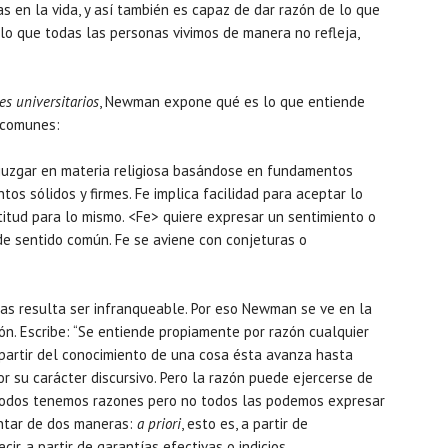
s en la vida, y así también es capaz de dar razón de lo que
o que todas las personas vivimos de manera no refleja,
s universitarios
, Newman expone qué es lo que entiende
s comunes:
s juzgar en materia religiosa basándose en fundamentos
tos sólidos y firmes. Fe implica facilidad para aceptar lo
entitud para lo mismo. <Fe> quiere expresar un sentimiento o
de sentido común. Fe se aviene con conjeturas o
mbas resulta ser infranqueable. Por eso Newman se ve en la
ón. Escribe: “Se entiende propiamente por razón cualquier
 partir del conocimiento de una cosa ésta avanza hasta
por su carácter discursivo. Pero la razón puede ejercerse de
e todos tenemos razones pero no todos las podemos expresar
ntar de dos maneras:
a priori
, esto es, a partir de
decir, a partir de garantías efectivas o indicios