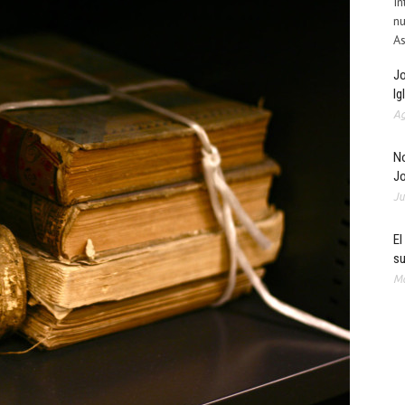
In
nu
As
Jo
Ig
Ag
No
J
Ju
El
su
Ma